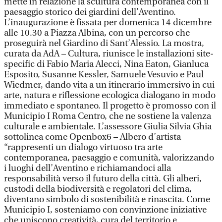
mette in relazione la scultura contemporanea con il
paesaggio storico dei giardini dell’Aventino.
L’inaugurazione è fissata per domenica 14 dicembre
alle 10.30 a Piazza Albina, con un percorso che
proseguirà nel Giardino di Sant’Alessio. La mostra,
curata da AdA – Cultura, riunisce le installazioni site-
specific di Fabio Maria Alecci, Nina Eaton, Gianluca
Esposito, Susanne Kessler, Samuele Vesuvio e Paul
Wiedmer, dando vita a un itinerario immersivo in cui
arte, natura e riflessione ecologica dialogano in modo
immediato e spontaneo. Il progetto è promosso con il
Municipio I Roma Centro, che ne sostiene la valenza
culturale e ambientale. L’assessore Giulia Silvia Ghia
sottolinea come Openbox6 – Albero d’artista
“rappresenti un dialogo virtuoso tra arte
contemporanea, paesaggio e comunità, valorizzando
i luoghi dell’Aventino e richiamandoci alla
responsabilità verso il futuro della città. Gli alberi,
custodi della biodiversità e regolatori del clima,
diventano simbolo di sostenibilità e rinascita. Come
Municipio I, sosteniamo con convinzione iniziative
che uniscono creatività, cura del territorio e