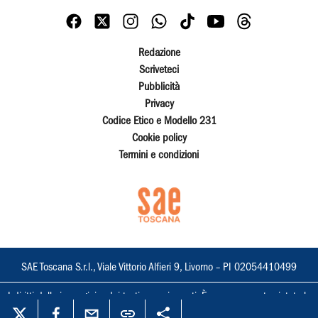
Redazione
Scriveteci
Pubblicità
Privacy
Codice Etico e Modello 231
Cookie policy
Termini e condizioni
SAE Toscana S.r.l., Viale Vittorio Alfieri 9, Livorno – PI 02054410499
I diritti delle immagini e dei testi sono riservati. È espressamente vietata la
loro riproduzione con qualsiasi mezzo e l'adattamento totale o parziale.