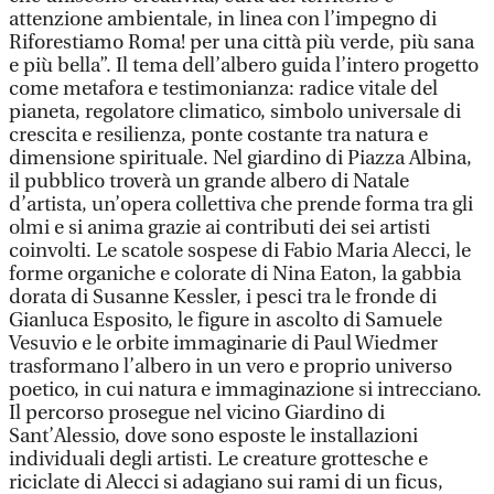
attenzione ambientale, in linea con l’impegno di
Riforestiamo Roma! per una città più verde, più sana
e più bella”. Il tema dell’albero guida l’intero progetto
come metafora e testimonianza: radice vitale del
pianeta, regolatore climatico, simbolo universale di
crescita e resilienza, ponte costante tra natura e
dimensione spirituale. Nel giardino di Piazza Albina,
il pubblico troverà un grande albero di Natale
d’artista, un’opera collettiva che prende forma tra gli
olmi e si anima grazie ai contributi dei sei artisti
coinvolti. Le scatole sospese di Fabio Maria Alecci, le
forme organiche e colorate di Nina Eaton, la gabbia
dorata di Susanne Kessler, i pesci tra le fronde di
Gianluca Esposito, le figure in ascolto di Samuele
Vesuvio e le orbite immaginarie di Paul Wiedmer
trasformano l’albero in un vero e proprio universo
poetico, in cui natura e immaginazione si intrecciano.
Il percorso prosegue nel vicino Giardino di
Sant’Alessio, dove sono esposte le installazioni
individuali degli artisti. Le creature grottesche e
riciclate di Alecci si adagiano sui rami di un ficus,