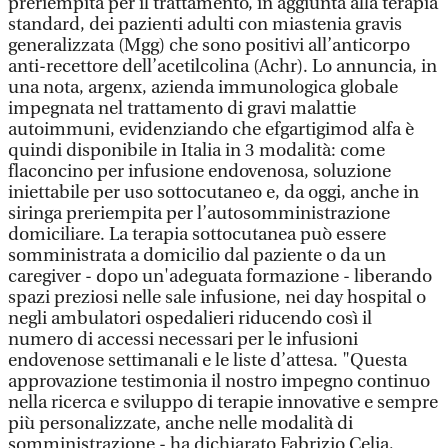
preriempita per il trattamento, in aggiunta alla terapia
standard, dei pazienti adulti con miastenia gravis
generalizzata (Mgg) che sono positivi all’anticorpo
anti-recettore dell’acetilcolina (Achr). Lo annuncia, in
una nota, argenx, azienda immunologica globale
impegnata nel trattamento di gravi malattie
autoimmuni, evidenziando che efgartigimod alfa è
quindi disponibile in Italia in 3 modalità: come
flaconcino per infusione endovenosa, soluzione
iniettabile per uso sottocutaneo e, da oggi, anche in
siringa preriempita per l’autosomministrazione
domiciliare. La terapia sottocutanea può essere
somministrata a domicilio dal paziente o da un
caregiver - dopo un'adeguata formazione - liberando
spazi preziosi nelle sale infusione, nei day hospital o
negli ambulatori ospedalieri riducendo così il
numero di accessi necessari per le infusioni
endovenose settimanali e le liste d’attesa. "Questa
approvazione testimonia il nostro impegno continuo
nella ricerca e sviluppo di terapie innovative e sempre
più personalizzate, anche nelle modalità di
somministrazione - ha dichiarato Fabrizio Celia,