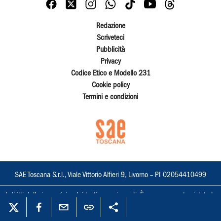
Redazione
Scriveteci
Pubblicità
Privacy
Codice Etico e Modello 231
Cookie policy
Termini e condizioni
SAE Toscana S.r.l., Viale Vittorio Alfieri 9, Livorno – PI 02054410499
I diritti delle immagini e dei testi sono riservati. È espressamente vietata la
loro riproduzione con qualsiasi mezzo e l'adattamento totale o parziale.