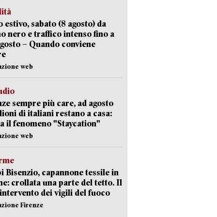
lità
 estivo, sabato (8 agosto) da
no nero e traffico intenso fino a
agosto – Quando conviene
re
azione web
udio
ze sempre più care, ad agosto
lioni di italiani restano a casa:
a il fenomeno "Staycation"
azione web
arme
 Bisenzio, capannone tessile in
e: crollata una parte del tetto. Il
intervento dei vigili del fuoco
azione Firenze