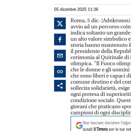
05 dicembre 2025 11:36
Roma, 5 dic. (Adnkronos)
avvio ad un percorso coinv
indica soltanto un grande
un alto valore simbolico e
storia hanno mantenuto il 
il presidente della Repubb
cerimonia al Quirinale di
olimpica. "Il Fuoco olimpi
che le donne e gli uomini
che sono liberi e capaci d
comune destino e del com
sollecita solidarietà, esi
ogni pretesa di superiorità
condizione sociale. Quest
giovani che praticano sport
campioni di ogni discipli
Non lasciare decidere l'algor
scegli
Il Tirreno
per le tue not