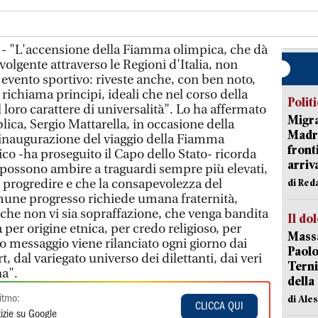
 - "L'accensione della Fiamma olimpica, che dà
olgente attraverso le Regioni d'Italia, non
 evento sportivo: riveste anche, con ben noto,
 richiama principi, ideali che nel corso della
Polit
loro carattere di universalità". Lo ha affermato
Migra
lica, Sergio Mattarella, in occasione della
Madri
 inaugurazione del viaggio della Fiamma
front
co -ha proseguito il Capo dello Stato- ricorda
arriva
 possono ambire a traguardi sempre più elevati,
i progredire e che la consapevolezza del
di Red
une progresso richiede umana fraternità,
ge che non vi sia sopraffazione, che venga bandita
Il do
 per origine etnica, per credo religioso, per
Massa
o messaggio viene rilanciato ogni giorno dai
Paolo
, dal variegato universo dei dilettanti, dai veri
Terni
na".
della
di Ale
itmo:
CLICCA QUI
izie su Google