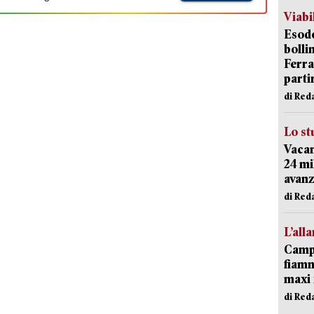
Viabi
Esodo
bolli
Ferr
parti
di Red
Lo st
Vacan
24 mi
avanz
di Red
L’all
Campi
fiamm
maxi 
di Red