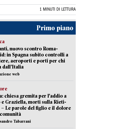
1 MINUTI DI LETTURA
Primo piano
ica
nti, nuovo scontro Roma-
d: in Spagna subito controlli a
iere, aeroporti e porti per chi
 dall’Italia
azione web
lore
: chiesa gremita per l'addio a
 e Graziella, morti sulla Rieti-
 – Le parole del figlio e il dolore
 comunità
ssandro Tabarrani