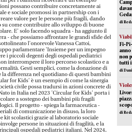
tili per i bambini ricoverati è un esempio
Campi
uzioni possano contribuire concretamente ai
davan
tale e sociale promossi in partnership con i
Geda
i creare valore per le persone più fragili, dando
di Red
 su come contribuire allo sviluppo di buone
lare. E' solo facendo squadra - ha aggiunto il
Viabi
ra - che possiamo affrontare le grandi sfide del
ttolineato l'onorevole Vanessa Cattoi,
Fi-Pi
gruppo parlamentare 'Insieme per un impegno
anno 
re i piccoli degenti degli ospedali pediatrici
non p
 non interrompere il loro percorso scolastico e a
tutti 
malità. Gesti semplici, come la donazione di
di Dan
re la differenza nel quotidiano di questi bambini
cular for Kids' è un esempio di come la sinergia
Viole
società civile possa tradursi in azioni concrete di
Livor
Nato in Italia nel 2023 'Circular for Kids' porta i
piazz
colare a sostegno dei bambini più fragili
scopo
logici. Il progetto - spiega la farmaceutica -
eriali di comunicazione in disuso, la loro
di Red
 kit scolastici grazie al laboratorio sociale
nvolge persone in situazioni di fragilità, e la
rincipali ospedali pediatrici italiani. Nel 2024,