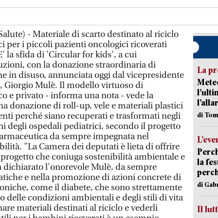
lute) - Materiale di scarto destinato al riciclo
ci per i piccoli pazienti oncologici ricoverati
' la sfida di 'Circular for kids', a cui
uzioni, con la donazione straordinaria di
La pr
e in disuso, annunciata oggi dal vicepresidente
Meteo
 Giorgio Mulè. Il modello virtuoso di
l’ult
o e privato - informa una nota - vede la
l’alla
 donazione di roll-up, vele e materiali plastici
venti perché siano recuperati e trasformati negli
di Tom
ni degli ospedali pediatrici, secondo il progetto
farmaceutica da sempre impegnata nel
L’eve
ilità. "La Camera dei deputati è lieta di offrire
Perch
 progetto che coniuga sostenibilità ambientale e
la fe
ha dichiarato l'onorevole Mulè, da sempre
perch
iche e nella promozione di azioni concrete di
di Gab
roniche, come il diabete, che sono strettamente
delle condizioni ambientali e degli stili di vita
re materiali destinati al riciclo e vederli
Il lut