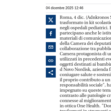
04 dicembre 2025 12:46
Roma, 4 dic. (Adnkronos Sa
trasformato in kit scolasti
negli ospedali pediatrici. E
partecipano anche le istit
materiali di comunicazion
della Camera dei deputati,
collaborazione tra pubblic
Camera protagonista di una
utilizzati in precedenti e
oggetti destinati ai bambi
d Novo Nordisk, azienda 
coniugare salute e sostenib
il proprio contributo a un
responsabilità sociale", 
impegnato su queste temat
contrasto alle patologie c
connesse al miglioramento 
in ottica One Health. "Dona