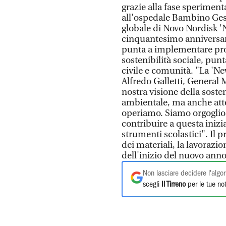
grazie alla fase sperimenta
all'ospedale Bambino Gesù 
globale di Novo Nordisk 'N
cinquantesimo anniversari
punta a implementare prog
sostenibilità sociale, punt
civile e comunità. "La 'Ne
Alfredo Galletti, General 
nostra visione della soste
ambientale, ma anche atte
operiamo. Siamo orgoglios
contribuire a questa inizi
strumenti scolastici". Il p
dei materiali, la lavorazi
dell'inizio del nuovo anno
Non lasciare decidere l'algor
scegli
Il Tirreno
per le tue not