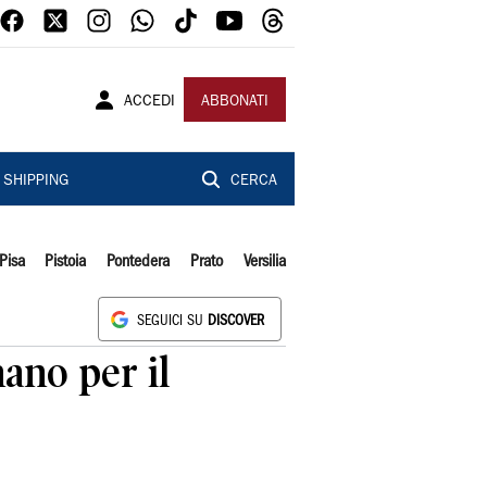
ACCEDI
ABBONATI
SHIPPING
CERCA
Pisa
Pistoia
Pontedera
Prato
Versilia
SEGUICI SU
DISCOVER
nano per il