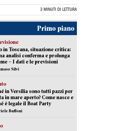
3 MINUTI DI LETTURA
Primo piano
evisione
 in Toscana, situazione critica:
ima analisi conferma e prolunga
rme – I dati e le previsioni
maso Silvi
nto
é in Versilia sono tutti pazzi per
sta in mare aperto? Come nasce e
é è legale il Boat Party
riele Buffoni
to