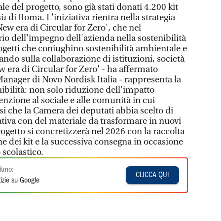
le del progetto, sono già stati donati 4.200 kit
di Roma. L'iniziativa rientra nella strategia
ew era di Circular for Zero', che nel
o dell'impegno dell'azienda nella sostenibilità
etti che coniughino sostenibilità ambientale e
ando sulla collaborazione di istituzioni, società
w era di Circular for Zero' - ha affermato
Manager di Novo Nordisk Italia - rappresenta la
nibilità: non solo riduzione dell'impatto
nzione al sociale e alle comunità in cui
i che la Camera dei deputati abbia scelto di
ativa con del materiale da trasformare in nuovi
rogetto si concretizzerà nel 2026 con la raccolta
one dei kit e la successiva consegna in occasione
 scolastico.
itmo:
CLICCA QUI
izie su Google