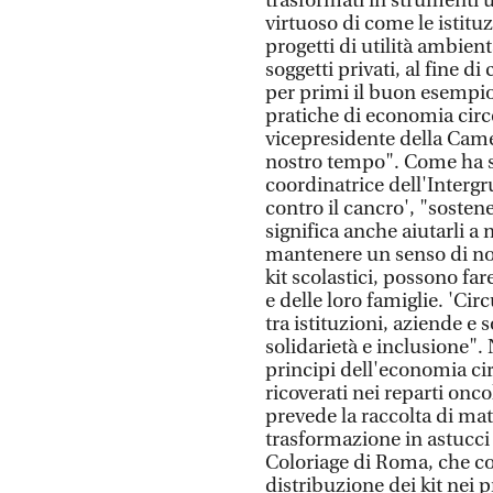
trasformati in strumenti u
virtuoso di come le istit
progetti di utilità ambien
soggetti privati, al fine d
per primi il buon esempio
pratiche di economia circo
vicepresidente della Came
nostro tempo". Come ha so
coordinatrice dell'Inter
contro il cancro', "sostene
significa anche aiutarli a
mantenere un senso di nor
kit scolastici, possono fa
e delle loro famiglie. 'Cir
tra istituzioni, aziende e 
solidarietà e inclusione". 
principi dell'economia cir
ricoverati nei reparti onco
prevede la raccolta di mat
trasformazione in astucci e
Coloriage di Roma, che coi
distribuzione dei kit nei p