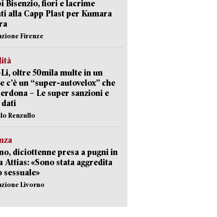
 Bisenzio, fiori e lacrime
ti alla Capp Plast per Kumara
ra
azione Firenze
lità
-Li, oltre 50mila multe in un
e c’è un “super-autovelox” che
erdona – Le super sanzioni e
i dati
ilo Renzullo
nza
no, diciottenne presa a pugni in
a Attias: «Sono stata aggredita
 sessuale»
azione Livorno