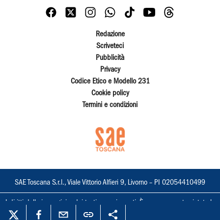
Redazione
Scriveteci
Pubblicità
Privacy
Codice Etico e Modello 231
Cookie policy
Termini e condizioni
SAE Toscana S.r.l., Viale Vittorio Alfieri 9, Livorno – PI 02054410499
I diritti delle immagini e dei testi sono riservati. È espressamente vietata la
loro riproduzione con qualsiasi mezzo e l'adattamento totale o parziale.