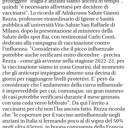
proteggere "fragili e anziani siamo ancora in tempo",
quindi "è necessario affrettarsi per decidere di
vaccinarsi". Lo ricorda all'Adnkronos Salute Gianni
Rezza, professore straordinario di Igiene e Sanità
pubblica all'università Vita-Salute San Raffaele di
Milano, dopo la presentazione al ministero della
Salute dello spot Rai, con testimonial Carlo Conti,
dedicato alla campagna di vaccinazione contro
l'influenza. "Considerato che il picco influenzale
potrebbe anche verificarsi entro dicembre - precisa
Rezza - come già avvenne nella stagione 2022-23, per
la vaccinazione siamo in zona Cesarini, dal momento
che gli anticorpi impiegano almeno una decina di
giorni per raggiungere livelli protettivi. E' però da
considerare che l'andamento della curva influenzale
è imprevedibile per cui, comunque, un gran numero
di casi potrebbe verificarsi durante il mese gennaio,
con una coda verso febbraio". Da qui l'invito a
vaccinarsi per chi non l'ha ancora fatto. Rezza ricorda
che "le coperture per il vaccino antinfluenzale negli
anziani in Italia si fermando poco al di sopra del 50%
negli ultra 65enni, in buona compagnia della Francia,