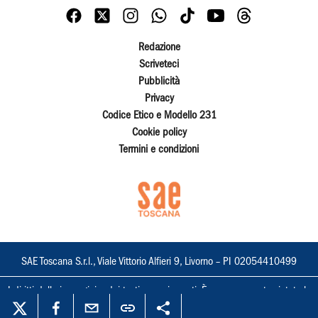
Redazione
Scriveteci
Pubblicità
Privacy
Codice Etico e Modello 231
Cookie policy
Termini e condizioni
SAE Toscana S.r.l., Viale Vittorio Alfieri 9, Livorno – PI 02054410499
I diritti delle immagini e dei testi sono riservati. È espressamente vietata la
loro riproduzione con qualsiasi mezzo e l'adattamento totale o parziale.