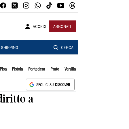
ACCEDI
ABBONATI
SHIPPING
CERCA
Pisa
Pistoia
Pontedera
Prato
Versilia
SEGUICI SU
DISCOVER
iritto a