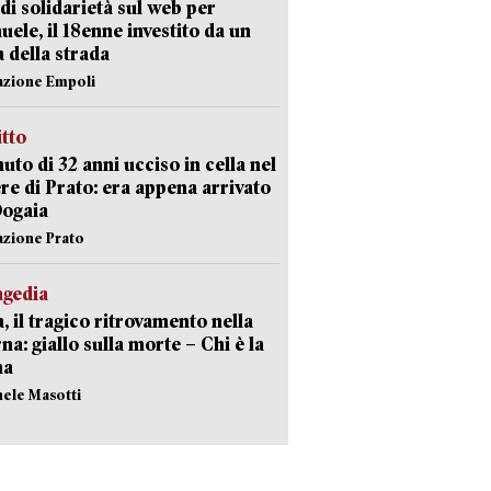
di solidarietà sul web per
ele, il 18enne investito da un
a della strada
azione Empoli
itto
uto di 32 anni ucciso in cella nel
re di Prato: era appena arrivato
Dogaia
azione Prato
agedia
, il tragico ritrovamento nella
rna: giallo sulla morte – Chi è la
ma
hele Masotti