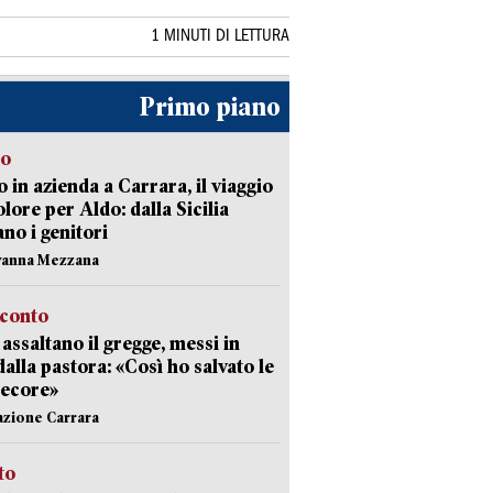
1 MINUTI DI LETTURA
Primo piano
to
 in azienda a Carrara, il viaggio
olore per Aldo: dalla Sicilia
ano i genitori
vanna Mezzana
cconto
i assaltano il gregge, messi in
dalla pastora: «Così ho salvato le
pecore»
azione Carrara
sto