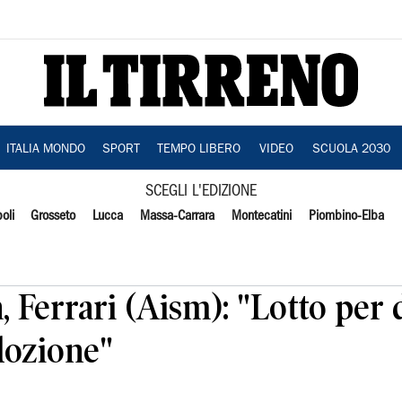
ITALIA MONDO
SPORT
TEMPO LIBERO
VIDEO
SCUOLA 2030
SCEGLI L'EDIZIONE
oli
Grosseto
Lucca
Massa-Carrara
Montecatini
Piombino-Elba
, Ferrari (Aism): "Lotto per d
dozione"