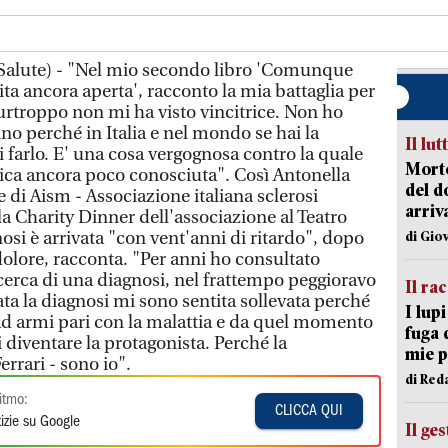
Salute) - "Nel mio secondo libro 'Comunque
ta ancora aperta', racconto la mia battaglia per
troppo non mi ha visto vincitrice. Non ho
o perché in Italia e nel mondo se hai la
Il lut
 farlo. E' una cosa vergognosa contro la quale
Morto
tica ancora poco conosciuta". Così Antonella
del d
 di Aism - Associazione italiana sclerosi
arriv
a Charity Dinner dell'associazione al Teatro
osi è arrivata "con vent'anni di ritardo", dopo
di Gio
 dolore, racconta. "Per anni ho consultato
icerca di una diagnosi, nel frattempo peggioravo
Il ra
ata la diagnosi mi sono sentita sollevata perché
I lup
ad armi pari con la malattia e da quel momento
fuga 
 diventare la protagonista. Perché la
mie 
errari - sono io".
di Red
itmo:
CLICCA QUI
izie su Google
Il ge