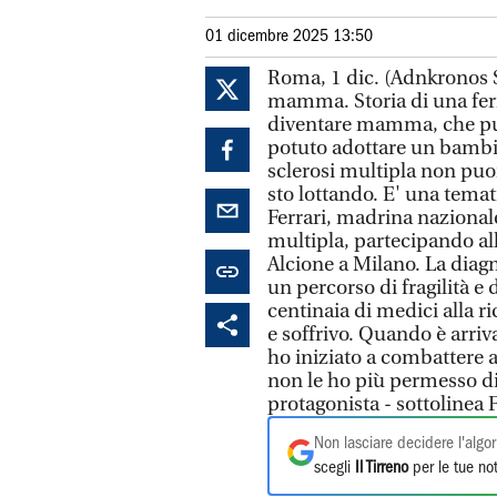
01 dicembre 2025 13:50
Roma, 1 dic. (Adnkronos 
mamma. Storia di una feri
diventare mamma, che pur
potuto adottare un bambin
sclerosi multipla non puoi
sto lottando. E' una tema
Ferrari, madrina nazionale
multipla, partecipando all
Alcione a Milano. La diagn
un percorso di fragilità e
centinaia di medici alla r
e soffrivo. Quando è arriv
ho iniziato a combattere 
non le ho più permesso di
protagonista - sottolinea F
Non lasciare decidere l'algor
scegli
Il Tirreno
per le tue not