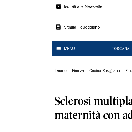
Il
Iscriviti alle Newsletter
Tirreno
Sfoglia il quotidiano
MENU
TOSCANA
Livorno
Firenze
Cecina-Rosignano
Emp
Sclerosi multipla
maternità con a