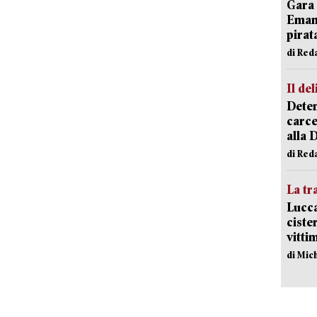
Gara 
Emanu
pirat
di Red
Il del
Deten
carce
alla 
di Red
La tr
Lucca
ciste
vitti
di Mic