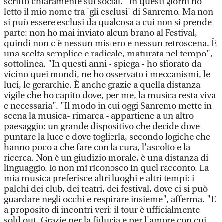
scritto chiaramente sui social. "In questi giorni ho
letto il mio nome tra 'gli esclusi' di Sanremo. Ma non
si può essere esclusi da qualcosa a cui non si prende
parte: non ho mai inviato alcun brano al Festival,
quindi non c'è nessun mistero e nessun retroscena. È
una scelta semplice e radicale, maturata nel tempo",
sottolinea. "In questi anni - spiega - ho sfiorato da
vicino quei mondi, ne ho osservato i meccanismi, le
luci, le gerarchie. È anche grazie a quella distanza
vigile che ho capito dove, per me, la musica resta viva
e necessaria". "Il modo in cui oggi Sanremo mette in
scena la musica- rimarca - appartiene a un altro
paesaggio: un grande dispositivo che decide dove
puntare la luce e dove toglierla, secondo logiche che
hanno poco a che fare con la cura, l'ascolto e la
ricerca. Non è un giudizio morale, è una distanza di
linguaggio. Io non mi riconosco in quel racconto. La
mia musica preferisce altri luoghi e altri tempi: i
palchi dei club, dei teatri, dei festival, dove ci si può
guardare negli occhi e respirare insieme", afferma. "E
a proposito di incontri veri: il tour è ufficialmente
sold out. Grazie per la fiducia e per l'amore con cui