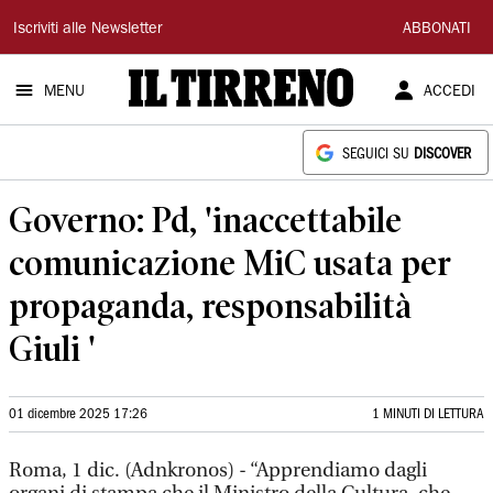
Il
Iscriviti alle Newsletter
ABBONATI
Tirreno
MENU
ACCEDI
SEGUICI SU
DISCOVER
Governo: Pd, 'inaccettabile
comunicazione MiC usata per
propaganda, responsabilità
Giuli '
01 dicembre 2025 17:26
1 MINUTI DI LETTURA
Roma, 1 dic. (Adnkronos) - “Apprendiamo dagli