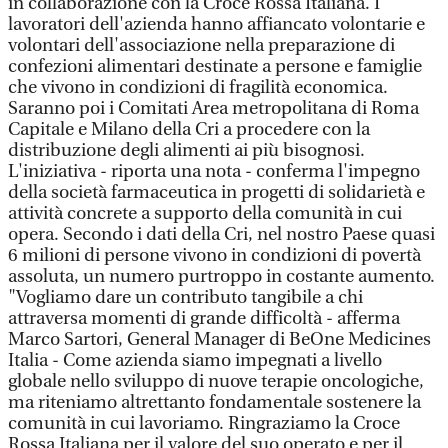
in collaborazione con la Croce Rossa Italiana. I
lavoratori dell'azienda hanno affiancato volontarie e
volontari dell'associazione nella preparazione di
confezioni alimentari destinate a persone e famiglie
che vivono in condizioni di fragilità economica.
Saranno poi i Comitati Area metropolitana di Roma
Capitale e Milano della Cri a procedere con la
distribuzione degli alimenti ai più bisognosi.
L'iniziativa - riporta una nota - conferma l'impegno
della società farmaceutica in progetti di solidarietà e
attività concrete a supporto della comunità in cui
opera. Secondo i dati della Cri, nel nostro Paese quasi
6 milioni di persone vivono in condizioni di povertà
assoluta, un numero purtroppo in costante aumento.
"Vogliamo dare un contributo tangibile a chi
attraversa momenti di grande difficoltà - afferma
Marco Sartori, General Manager di BeOne Medicines
Italia - Come azienda siamo impegnati a livello
globale nello sviluppo di nuove terapie oncologiche,
ma riteniamo altrettanto fondamentale sostenere la
comunità in cui lavoriamo. Ringraziamo la Croce
Rossa Italiana per il valore del suo operato e per il