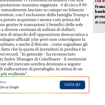
 attestandosi 11 centesimi di dollaro, con una
Dal n
a quotazione massima raggiunta - è di circa il 99
Franc
o naturalmente lasciato su campo un bilancio
bambi
vestitori, con l'esclusione della famiglia Trump e
pren
 ha potuto acquistare i meme coin prima del
di Cri
to gestire le transazioni (i benefici delle sole
iverse centinaia di milioni di dollari).
ntro di attacchi dell'opposizione democratica a
dagini ufficiali (che però non coinvolgono la
cambiato, e anche il Bitcoin - come segnalano gli
l fatto che la quota di investitori in perdita è in
vi record. "In generale - ha riconosciuto
ty Index-Manager di CoinShares - il sentiment
zione del mercato sembra destinata a seguire
 riallocazione di portafoglio, in attesa di un
iù resiliente".
itmo:
CLICCA QUI
izie su Google