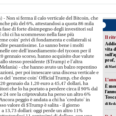
 - Non si ferma il calo verticale del Bitcoin, che
anche più del 6%, attestandosi a quota 86 mila
a fase di forte disimpegno degli investitori sul
 E chi ci ha scommesso nella fase più
Il rit
me coin' privi di fondamenta e collaterali si
Addio
erdite pesantissime. Lo sanno bene i molti
vita 
nelle ore dell'insediamento del tycoon per il
sull’
0 gennaio scorso, hanno acquisito due valute
prof,
dallo stesso presidente ($Trump) e l'altra
 ($Melania) - che hanno avuto un balzo repentino
di Mar
tazioni, per poi innescare una discesa verticale e
caso del 'meme coin' Official Trump, che dopo
L'an
il 20 gennaio da 1,20 euro a 45,47 dollari, ha
È mor
itori che lo ha portato a perdere circa il 90% dal
l’ann
 24 ore la criptovaluta ha perso un altro 6%
Tosca
 Ancora peggio è andata a chi ha 'creduto' in
di Red
sso valore di $Trump è salita - il giorno
' a 13,73 dollari: oggi perde un altro 11%