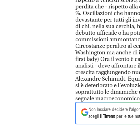
rispetto a venerdì scorso,
perdita che - rispetto all
%. Oscillazioni che hann
devastante per tutti gli in
di chi, nella sua cerchia,
debutto ufficiale o ha potu
commissioni ammontano a d
Circostanze peraltro al ce
Washington ma anche di in
first lady) Ora il vento è 
analisti - deve affrontare i
crescita raggiungendo nuo
Alexandre Schimidt, Equi
si è deteriorato e l’evolu
soprattutto le dinamiche di
segnale macroeconomico p
Non lasciare decidere l'algor
scegli
Il Tirreno
per le tue not