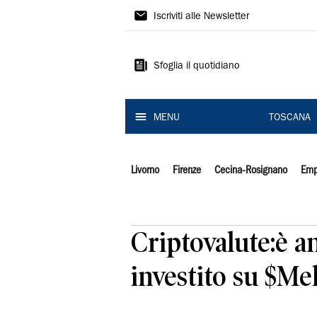
Il
Iscriviti alle Newsletter
Tirreno
Sfoglia il quotidiano
MENU
TOSCANA
Livorno
Firenze
Cecina-Rosignano
Emp
Criptovalute:è an
investito su $Me