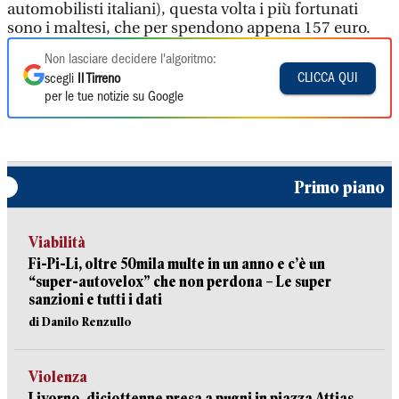
automobilisti italiani), questa volta i più fortunati
sono i maltesi, che per spendono appena 157 euro.
Non lasciare decidere l'algoritmo:
CLICCA QUI
scegli
Il Tirreno
per le tue notizie su Google
Primo piano
Viabilità
Fi-Pi-Li, oltre 50mila multe in un anno e c’è un
“super-autovelox” che non perdona – Le super
sanzioni e tutti i dati
di Danilo Renzullo
Violenza
Livorno, diciottenne presa a pugni in piazza Attias