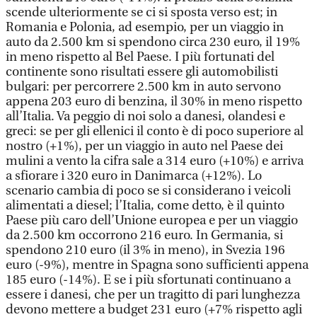
scende ulteriormente se ci si sposta verso est; in
Romania e Polonia, ad esempio, per un viaggio in
auto da 2.500 km si spendono circa 230 euro, il 19%
in meno rispetto al Bel Paese. I più fortunati del
continente sono risultati essere gli automobilisti
bulgari: per percorrere 2.500 km in auto servono
appena 203 euro di benzina, il 30% in meno rispetto
all’Italia. Va peggio di noi solo a danesi, olandesi e
greci: se per gli ellenici il conto è di poco superiore al
nostro (+1%), per un viaggio in auto nel Paese dei
mulini a vento la cifra sale a 314 euro (+10%) e arriva
a sfiorare i 320 euro in Danimarca (+12%). Lo
scenario cambia di poco se si considerano i veicoli
alimentati a diesel; l’Italia, come detto, è il quinto
Paese più caro dell’Unione europea e per un viaggio
da 2.500 km occorrono 216 euro. In Germania, si
spendono 210 euro (il 3% in meno), in Svezia 196
euro (-9%), mentre in Spagna sono sufficienti appena
185 euro (-14%). E se i più sfortunati continuano a
essere i danesi, che per un tragitto di pari lunghezza
devono mettere a budget 231 euro (+7% rispetto agli