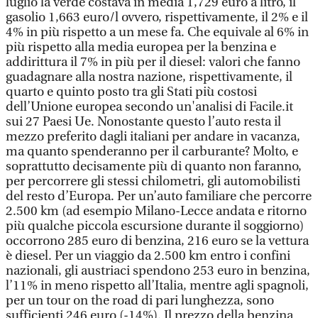
luglio la verde costava in media 1,729 euro a litro, il
gasolio 1,663 euro/l ovvero, rispettivamente, il 2% e il
4% in più rispetto a un mese fa. Che equivale al 6% in
più rispetto alla media europea per la benzina e
addirittura il 7% in più per il diesel: valori che fanno
guadagnare alla nostra nazione, rispettivamente, il
quarto e quinto posto tra gli Stati più costosi
dell’Unione europea secondo un'analisi di Facile.it
sui 27 Paesi Ue. Nonostante questo l’auto resta il
mezzo preferito dagli italiani per andare in vacanza,
ma quanto spenderanno per il carburante? Molto, e
soprattutto decisamente più di quanto non faranno,
per percorrere gli stessi chilometri, gli automobilisti
del resto d’Europa. Per un’auto familiare che percorre
2.500 km (ad esempio Milano-Lecce andata e ritorno
più qualche piccola escursione durante il soggiorno)
occorrono 285 euro di benzina, 216 euro se la vettura
è diesel. Per un viaggio da 2.500 km entro i confini
nazionali, gli austriaci spendono 253 euro in benzina,
l’11% in meno rispetto all’Italia, mentre agli spagnoli,
per un tour on the road di pari lunghezza, sono
sufficienti 246 euro (-14%). Il prezzo della benzina