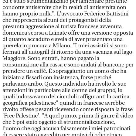
ed è stato strumentalizzato per lamentare presunte
condotte antisemite che in realtà di antisemita non
hanno proprio nulla". L'avvocato Federico Battistini
che rappresenta alcuni dei protagonisti della
presunta aggressione al turista francese avvenuta
domenica scorsa a Lainate offre una versione opposta
di quanto accaduto e svela di aver presentato una
querela in procura a Milano. "I miei assistiti si sono
fermati all’autogrill di ritorno da una vacanza sul lago
Maggiore. Sono entrati, hanno pagato la
consumazione alla cassa e sono andati al bancone per
prendere un caffè. È sopraggiunto un uomo che ha
iniziato a fissarli con insistenza, forse perché
parlavano arabo. Questo individuo ha rivolto le sue
attenzioni in particolare alle donne del gruppo, le
quali indossavano dei ciondoli raffiguranti la cartina
geografica palestinese" quindi in francese avrebbe
rivolto offese pesanti ricevendo come risposta la frase
'Free Palestine'. "A quel punto, prima di girare il video
che è poi stato oggetto di strumentalizzazione,
l’uomo che oggi accusa falsamente i miei patrocinati
di essere stato aggredito per motivi di odio etnico,