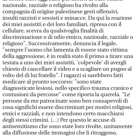
nazionale, razziale o religioso ha rivolto alla
compagnia di origine palestinese gesti offensivi,
insulti razzisti e sessisti e minacce. Da qui la reazione
dei miei assistiti e dei loro familiari, ripresa con il
cellulare, scevra da qualsivoglia finalità di
discriminazione o di odio etnico, nazionale, razziale o
religioso". Successivamente, denuncia il legale,
"sempre l’uomo che lamenta di essere stato vittima
della aggressione, è in realtà stato il primo a tirare una
testata a uno dei miei assistiti, 'colpevole' di avergli
chiesto di cancellare il video e a scagliare un pugno al
volto del di lui fratello". I ragazzi si sarebbero fatti
medicare al pronto soccorso: "sono state
diagnosticate lesioni, nello specifico trauma cranico e
contusioni da percosse" come riporta la querela. "Le
persone da me patrocinate sono ben consapevoli di
cosa significhi essere discriminati per motivi religiosi,
etnici e razziali, e non intendono certo macchiarsi
degli stessi crimini. (...) Per questo le accuse di
antisemitismo che sono state loro rivolte, unitamente
alla diffusione delle immagini che li ritraggono,