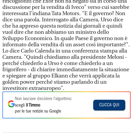
rincoglioniti che Exor non ha negato sia in corso una
discussione per la vendita di Iveco" verso cui sarebbe
interessata l'indiana Tata Motors. "E il governo? Non
dice una parola. Interrogato alla Camera, Urso dice
che ha appreso questa notizia dai giornali e quindi
vuol dire che non abbiamo un ministro dello
Sviluppo Economico. In quale Paese il governo non è
informato della vendita di un asset così importante?".
Lo dice Carlo Calenda in una conferenza stampa alla
Camera. "Quindi chiediamo alla presidente Meloni -
perché chiederlo a Urso è come chiederlo a un
frigorifero - di chiarire immediatamente la situazione
e spiegare al gruppo Elkann che verrà applicata la
golden power perché stiamo parlando di un
investitore extraeuropeo".
Non lasciare decidere l'algoritmo:
CLICCA QUI
scegli
Il Tirreno
per le tue notizie su Google