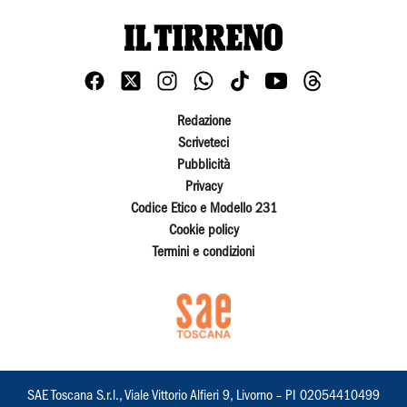
Redazione
Scriveteci
Pubblicità
Privacy
Codice Etico e Modello 231
Cookie policy
Termini e condizioni
SAE Toscana S.r.l., Viale Vittorio Alfieri 9, Livorno – PI 02054410499