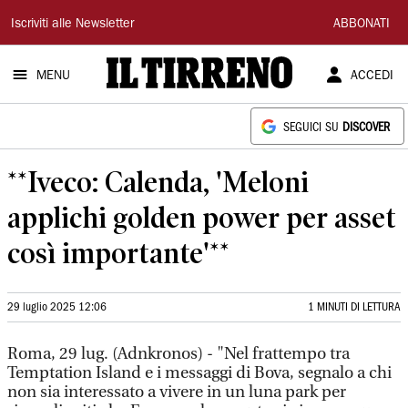
Il
Iscriviti alle Newsletter
ABBONATI
Tirreno
MENU
ACCEDI
SEGUICI SU
DISCOVER
**Iveco: Calenda, 'Meloni
applichi golden power per asset
così importante'**
29 luglio 2025 12:06
1 MINUTI DI LETTURA
Roma, 29 lug. (Adnkronos) - "Nel frattempo tra
Temptation Island e i messaggi di Bova, segnalo a chi
non sia interessato a vivere in un luna park per