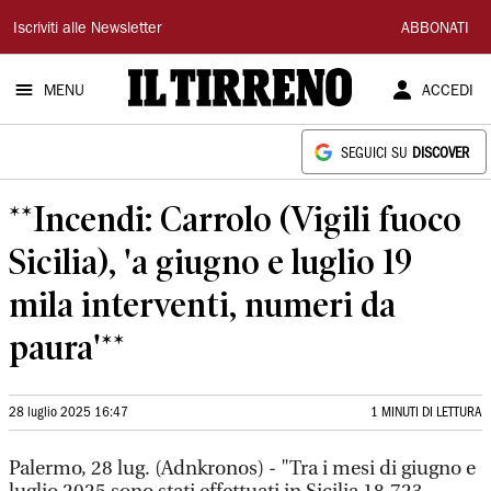
Il
Iscriviti alle Newsletter
ABBONATI
Tirreno
MENU
ACCEDI
SEGUICI SU
DISCOVER
**Incendi: Carrolo (Vigili fuoco
Sicilia), 'a giugno e luglio 19
mila interventi, numeri da
paura'**
28 luglio 2025 16:47
1 MINUTI DI LETTURA
Palermo, 28 lug. (Adnkronos) - "Tra i mesi di giugno e