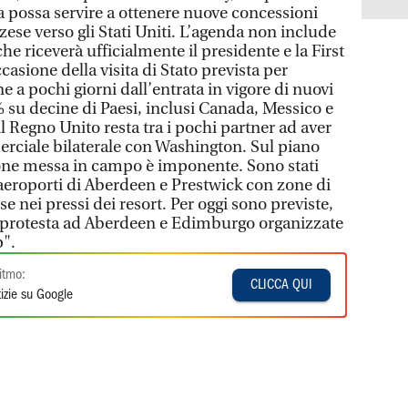
a possa servire a ottenere nuove concessioni
zzese verso gli Stati Uniti. L’agenda non include
che riceverà ufficialmente il presidente e la First
sione della visita di Stato prevista per
e a pochi giorni dall’entrata in vigore di nuovi
 su decine di Paesi, inclusi Canada, Messico e
 Regno Unito resta tra i pochi partner ad aver
rciale bilaterale con Washington. Sul piano
ione messa in campo è imponente. Sono stati
li aeroporti di Aberdeen e Prestwick con zone di
se nei pressi dei resort. Per oggi sono previste,
i protesta ad Aberdeen e Edimburgo organizzate
p".
itmo:
CLICCA QUI
izie su Google