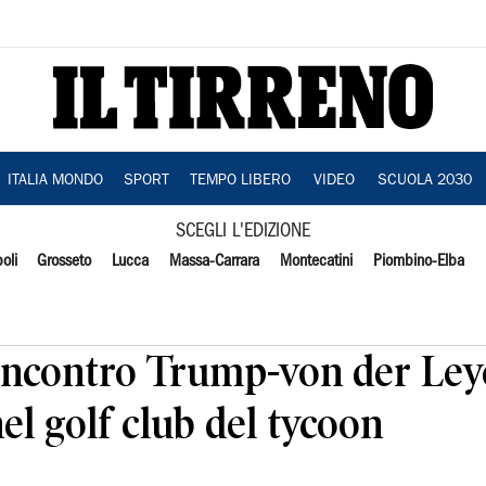
ITALIA MONDO
SPORT
TEMPO LIBERO
VIDEO
SCUOLA 2030
SCEGLI L'EDIZIONE
oli
Grosseto
Lucca
Massa-Carrara
Montecatini
Piombino-Elba
'incontro Trump-von der Leye
nel golf club del tycoon