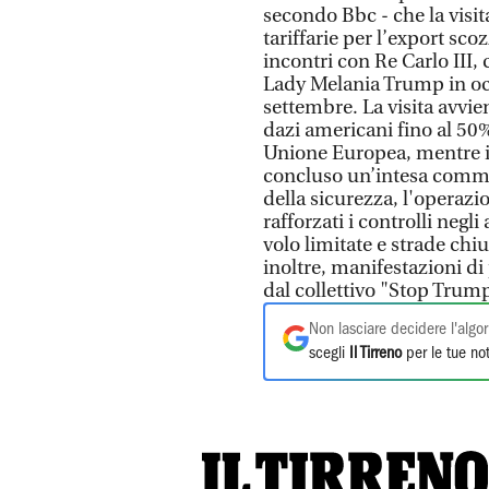
secondo Bbc - che la visit
tariffarie per l’export sco
incontri con Re Carlo III, 
Lady Melania Trump in occa
settembre. La visita avvien
dazi americani fino al 50%
Unione Europea, mentre il
concluso un’intesa comme
della sicurezza, l'operaz
rafforzati i controlli neg
volo limitate e strade chiu
inoltre, manifestazioni d
dal collettivo "Stop Trum
Non lasciare decidere l'algor
scegli
Il Tirreno
per le tue not