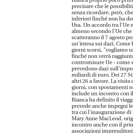
Bianca proprio poco prima
precisare che le possibili
senza ricordare, però, che
inferiori finché non ha de
Usa. Un accordo tra l'Ue e
almeno secondo l'Ue che 
scatteranno il 7 agosto pr
un'intesa sui dazi. Come 
giorni scorsi, "vogliamo u
finché non verrà raggiunta,
contromisure Ue - come s
prevedono dazi sull’import
miliardi di euro. Dei 27 S
altri 26 a favore. La visit
giorni, con spostamenti n
include un incontro con i
Bianca ha definito il viag
prevede anche impegni lega
tra cui l'inaugurazione di
Mary Anne MacLeod, origin
incontro anche con il pri
associazioni imprenditoria