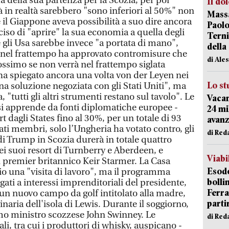
 della sua partenza per la Scozia, per poi
Il do
tà in realtà sarebbero "sono inferiori al 50%" non
Massa
 il Giappone aveva possibilità a suo dire ancora
Paolo
ciso di "aprire" la sua economia a quella degli
Terni
 gli Usa sarebbe invece "a portata di mano",
della
nel frattempo ha approvato contromisure che
di Ale
ossimo se non verrà nel frattempo siglata
ha spiegato ancora una volta von der Leyen nei
Lo st
na soluzione negoziata con gli Stati Uniti", ma
 "tutti gli altri strumenti restano sul tavolo". Le
Vacan
i apprende da fonti diplomatiche europee -
24 mi
 dagli States fino al 30%, per un totale di 93
avanz
tati membri, solo l’Ungheria ha votato contro, gli
di Red
a di Trump in Scozia durerà in totale quattro
ei suoi resort di Turnberry e Aberdeen, e
Viabi
l premier britannico Keir Starmer. La Casa
Esodo
gio una "visita di lavoro", ma il programma
bolli
ti a interessi imprenditoriali del presidente,
Ferr
 un nuovo campo da golf intitolato alla madre,
parti
aria dell'isola di Lewis. Durante il soggiorno,
mo ministro scozzese John Swinney. Le
di Red
li, tra cui i produttori di whisky, auspicano -