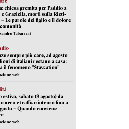
lore
: chiesa gremita per l'addio a
 e Graziella, morti sulla Rieti-
 – Le parole del figlio e il dolore
 comunità
ssandro Tabarrani
udio
ze sempre più care, ad agosto
lioni di italiani restano a casa:
a il fenomeno "Staycation"
azione web
lità
 estivo, sabato (8 agosto) da
no nero e traffico intenso fino a
agosto – Quando conviene
re
azione web