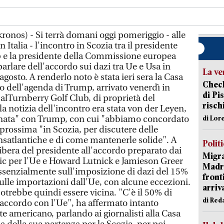
ronos) - Si terrà domani oggi pomeriggio - alle
n Italia - l'incontro in Scozia tra il presidente
e la presidente della Commissione europea
rlare dell'accordo sui dazi tra Ue e Usa in
La ve
agosto. A renderlo noto è stata ieri sera la Casa
Check
 dell'agenda di Trump, arrivato venerdì in
di Pis
à alTurnberry Golf Club, di proprietà del
risch
la notizia dell'incontro era stata von der Leyen,
nata" con Trump, con cui "abbiamo concordato
di Lor
prossima "in Scozia, per discutere delle
nsatlantiche e di come mantenerle solide". A
Polit
 libera del presidente all'accordo preparato dai
Migra
ic per l'Ue e Howard Lutnick e Jamieson Greer
Madri
 essenzialmente sull'imposizione di dazi del 15%
front
 sulle importazioni dall'Ue, con alcune eccezioni.
arriva
otrebbe quindi essere vicina. "C'è il 50% di
di Red
 accordo con l'Ue", ha affermato intanto
te americano, parlando ai giornalisti alla Casa