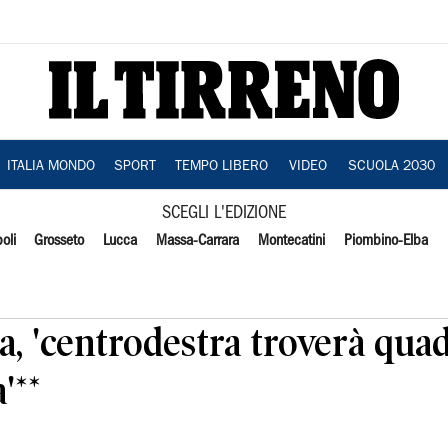
ITALIA MONDO
SPORT
TEMPO LIBERO
VIDEO
SCUOLA 2030
SCEGLI L'EDIZIONE
oli
Grosseto
Lucca
Massa-Carrara
Montecatini
Piombino-Elba
a, 'centrodestra troverà qua
'**