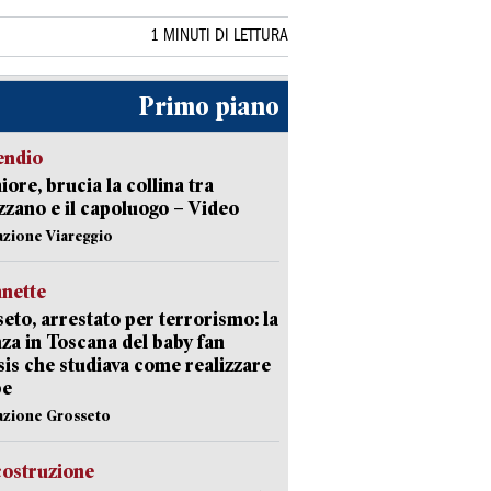
1 MINUTI DI LETTURA
Primo piano
endio
ore, brucia la collina tra
zano e il capoluogo – Video
azione Viareggio
nette
eto, arrestato per terrorismo: la
za in Toscana del baby fan
Isis che studiava come realizzare
be
azione Grosseto
costruzione