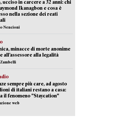
, ucciso in carcere a 32 anni: chi
Raymond Ikanagbon e cosa è
sso nella sezione dei reati
ali
lo Nencioni
so
nica, minacce di morte anonime
e all’assessore alla legalità
n Zambelli
udio
ze sempre più care, ad agosto
lioni di italiani restano a casa:
a il fenomeno "Staycation"
azione web