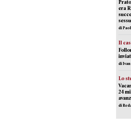
Prato
era 
succe
sessu
di Pao
Il ca
Follo
inviat
di Iva
Lo st
Vacan
24 mi
avanz
di Red