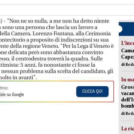
 - "Non ne so nulla, a me non ha detto niente
ono una persona che lascia un lavoro a
 della Camera, Lorenzo Fontana, alla Cerimonia
ontecitorio a proposito di indiscrezioni su sua
L'inc
te della regione Veneto. "Per la Lega il Veneto è
Camai
gione delicata però sono abbastanza convinto
Capez
so, il centrodestra troverà la quadra. Sulle
mista: 5 anni, fa nonostante ci fosse la
di Red
 nessun problema sulla scelta del candidato, gli
molto in avanti".
In ma
Gross
itmo:
CLICCA QUI
vacan
izie su Google
dell’
bom
di Red
La ri