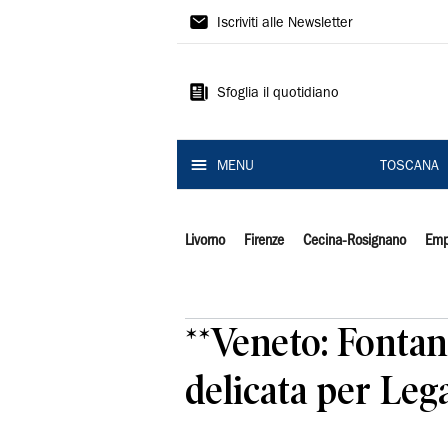
Il
Iscriviti alle Newsletter
Tirreno
Sfoglia il quotidiano
MENU
TOSCANA
Livorno
Firenze
Cecina-Rosignano
Emp
**Veneto: Fontan
delicata per Lega