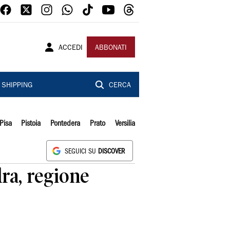
ACCEDI
ABBONATI
SHIPPING
CERCA
Pisa
Pistoia
Pontedera
Prato
Versilia
SEGUICI SU
DISCOVER
dra, regione