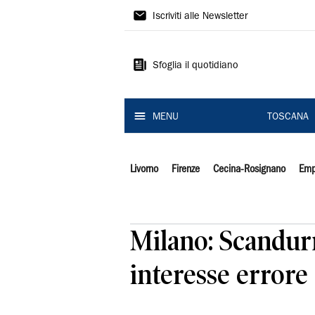
Il
Iscriviti alle Newsletter
Tirreno
Sfoglia il quotidiano
MENU
TOSCANA
Livorno
Firenze
Cecina-Rosignano
Emp
Milano: Scandurr
interesse error