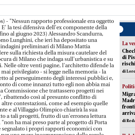
s) - "Nessun rapporto professionale era oggetto
 E' la tesi difensiva dell'ex componente della
ino al giugno 2023) Alessandro Scandurra,
omo Lunghini, che ieri ha depositato una
La ve
 indagini preliminari di Milano Mattia
Check
ere sulla richiesta della misura cautelare del
di Pis
ocura di Milano che indaga sull'urbanistica e su
risch
. Nelle oltre venti pagine, l'architetto difende la
ai privilegiato - si legge nella memoria - la
di Lor
etto al perseguimento degli interessi pubblici e,
conto di come innanzi tutto egli non abbia mai
Polit
lla Commissione che trattassero progetti nei
Migra
, ribattendo così al presunto conflitto di
Madri
d altre contestazioni, come ad esempio quelle
front
te e al Villaggio Olimpico chiarirà la sua
arriva
o a tali progetti, frutto di un'erronea lettura
di Red
 "non ha mai preso parte al progetto di Porta
segnalato i propri rapporti economici con