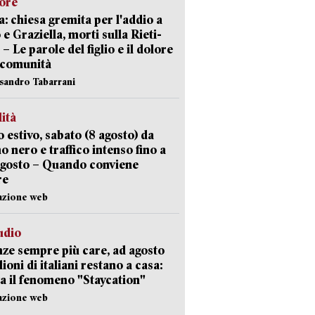
lore
: chiesa gremita per l'addio a
 e Graziella, morti sulla Rieti-
 – Le parole del figlio e il dolore
 comunità
ssandro Tabarrani
lità
 estivo, sabato (8 agosto) da
no nero e traffico intenso fino a
agosto – Quando conviene
re
azione web
udio
ze sempre più care, ad agosto
lioni di italiani restano a casa:
a il fenomeno "Staycation"
azione web