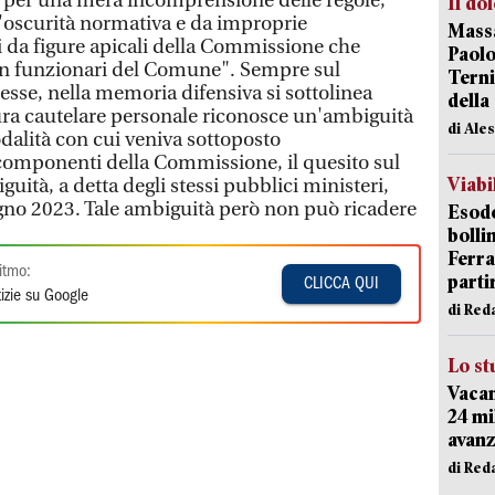
o per una mera incomprensione delle regole,
Il do
'oscurità normativa e da improprie
Massa
i da figure apicali della Commissione che
Paolo
n funzionari del Comune". Sempre sul
Terni
resse, nella memoria difensiva si sottolinea
della
ura cautelare personale riconosce un'ambiguità
di Ale
dalità con cui veniva sottoposto
componenti della Commissione, il quesito sul
Viabi
iguità, a detta degli stessi pubblici ministeri,
gno 2023. Tale ambiguità però non può ricadere
Esodo
bolli
Ferr
itmo:
parti
CLICCA QUI
izie su Google
di Red
Lo st
Vacan
24 mi
avanz
di Red