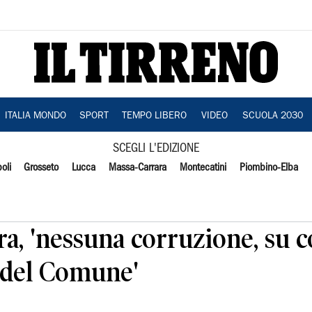
ITALIA MONDO
SPORT
TEMPO LIBERO
VIDEO
SCUOLA 2030
SCEGLI L'EDIZIONE
oli
Grosseto
Lucca
Massa-Carrara
Montecatini
Piombino-Elba
a, 'nessuna corruzione, su co
e del Comune'