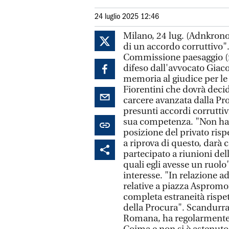
24 luglio 2025 12:46
Milano, 24 lug. (Adnkrono
di un accordo corruttivo".
Commissione paesaggio (f
difeso dall'avvocato Giac
memoria al giudice per le
Fiorentini che dovrà decid
carcere avanzata dalla Pr
presunti accordi corruttivi
sua competenza. "Non ha m
posizione del privato risp
a riprova di questo, darà 
partecipato a riunioni de
quali egli avesse un ruolo"
interesse. "In relazione a
relative a piazza Aspromon
completa estraneità rispett
della Procura". Scandurra
Romana, ha regolarmente 