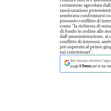
Coima e non si è astenut
certamente agevolata dall
rassicurazioni provenient
sembrava confrontarsi co
presunto conflitto di inte
come "la richiesta di mis
di fondo in ordine alle mo
dall'amministrazione, ai 
conflitto di interessi, amb
poi superata al primo giu
sui commissari".
Non lasciare decidere l'algor
scegli
Il Tirreno
per le tue not