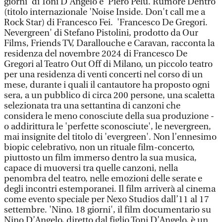
giorni' di Toni D’Angelo e 'Piero Pelù. Rumore Dentro'
(titolo internazionale 'Noise Inside. Don't call me a
Rock Star) di Francesco Fei. 'Francesco De Gregori.
Nevergreen' di Stefano Pistolini, prodotto da Our
Films, Friends TV, Darallouche e Caravan, racconta la
residenza del novembre 2024 di Francesco De
Gregori al Teatro Out Off di Milano, un piccolo teatro
per una residenza di venti concerti nel corso di un
mese, durante i quali il cantautore ha proposto ogni
sera, a un pubblico di circa 200 persone, una scaletta
selezionata tra una settantina di canzoni che
considera le meno conosciute della sua produzione -
o addirittura le 'perfette sconosciute', le nevergreen,
mai insignite del titolo di 'evergreen'. Non l’ennesimo
biopic celebrativo, non un rituale film-concerto,
piuttosto un film immerso dentro la sua musica,
capace di muoversi tra quelle canzoni, nella
penombra del teatro, nelle emozioni delle serate e
degli incontri estemporanei. Il film arriverà al cinema
come evento speciale per Nexo Studios dall’11 al 17
settembre. 'Nino. 18 giorni', il film documentario su
Nino D’Angelo, diretto dal figlio Toni D’Angelo, è un