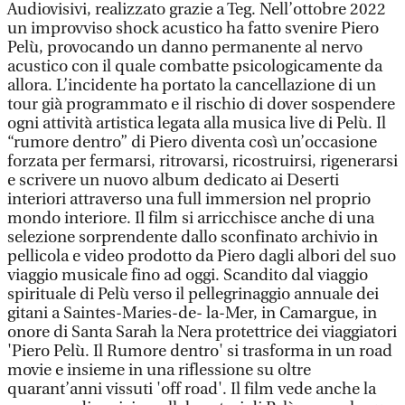
Audiovisivi, realizzato grazie a Teg. Nell’ottobre 2022
un improvviso shock acustico ha fatto svenire Piero
Pelù, provocando un danno permanente al nervo
acustico con il quale combatte psicologicamente da
allora. L’incidente ha portato la cancellazione di un
tour già programmato e il rischio di dover sospendere
ogni attività artistica legata alla musica live di Pelù. Il
“rumore dentro” di Piero diventa così un’occasione
forzata per fermarsi, ritrovarsi, ricostruirsi, rigenerarsi
e scrivere un nuovo album dedicato ai Deserti
interiori attraverso una full immersion nel proprio
mondo interiore. Il film si arricchisce anche di una
selezione sorprendente dallo sconfinato archivio in
pellicola e video prodotto da Piero dagli albori del suo
viaggio musicale fino ad oggi. Scandito dal viaggio
spirituale di Pelù verso il pellegrinaggio annuale dei
gitani a Saintes-Maries-de- la-Mer, in Camargue, in
onore di Santa Sarah la Nera protettrice dei viaggiatori
'Piero Pelù. Il Rumore dentro' si trasforma in un road
movie e insieme in una riflessione su oltre
quarant’anni vissuti 'off road'. Il film vede anche la