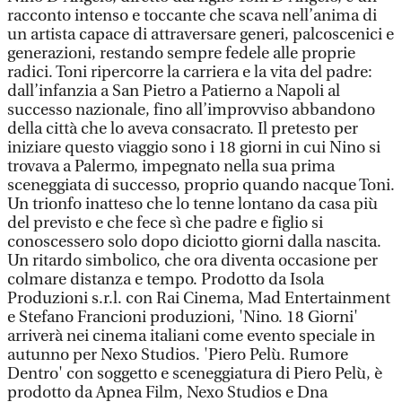
racconto intenso e toccante che scava nell’anima di
un artista capace di attraversare generi, palcoscenici e
generazioni, restando sempre fedele alle proprie
radici. Toni ripercorre la carriera e la vita del padre:
dall’infanzia a San Pietro a Patierno a Napoli al
successo nazionale, fino all’improvviso abbandono
della città che lo aveva consacrato. Il pretesto per
iniziare questo viaggio sono i 18 giorni in cui Nino si
trovava a Palermo, impegnato nella sua prima
sceneggiata di successo, proprio quando nacque Toni.
Un trionfo inatteso che lo tenne lontano da casa più
del previsto e che fece sì che padre e figlio si
conoscessero solo dopo diciotto giorni dalla nascita.
Un ritardo simbolico, che ora diventa occasione per
colmare distanza e tempo. Prodotto da Isola
Produzioni s.r.l. con Rai Cinema, Mad Entertainment
e Stefano Francioni produzioni, 'Nino. 18 Giorni'
arriverà nei cinema italiani come evento speciale in
autunno per Nexo Studios. 'Piero Pelù. Rumore
Dentro' con soggetto e sceneggiatura di Piero Pelù, è
prodotto da Apnea Film, Nexo Studios e Dna