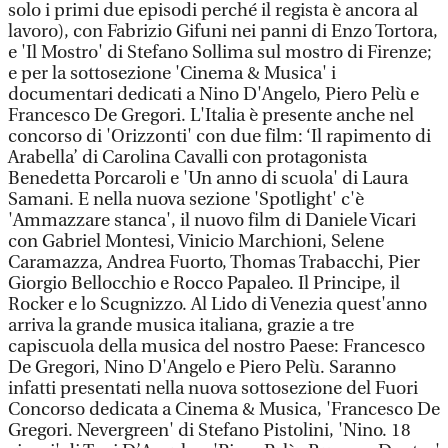
solo i primi due episodi perché il regista è ancora al
lavoro), con Fabrizio Gifuni nei panni di Enzo Tortora,
e 'Il Mostro' di Stefano Sollima sul mostro di Firenze;
e per la sottosezione 'Cinema & Musica' i
documentari dedicati a Nino D'Angelo, Piero Pelù e
Francesco De Gregori. L'Italia è presente anche nel
concorso di 'Orizzonti' con due film: ‘Il rapimento di
Arabella’ di Carolina Cavalli con protagonista
Benedetta Porcaroli e 'Un anno di scuola' di Laura
Samani. E nella nuova sezione 'Spotlight' c'è
'Ammazzare stanca', il nuovo film di Daniele Vicari
con Gabriel Montesi, Vinicio Marchioni, Selene
Caramazza, Andrea Fuorto, Thomas Trabacchi, Pier
Giorgio Bellocchio e Rocco Papaleo. Il Principe, il
Rocker e lo Scugnizzo. Al Lido di Venezia quest'anno
arriva la grande musica italiana, grazie a tre
capiscuola della musica del nostro Paese: Francesco
De Gregori, Nino D'Angelo e Piero Pelù. Saranno
infatti presentati nella nuova sottosezione del Fuori
Concorso dedicata a Cinema & Musica, 'Francesco De
Gregori. Nevergreen' di Stefano Pistolini, 'Nino. 18