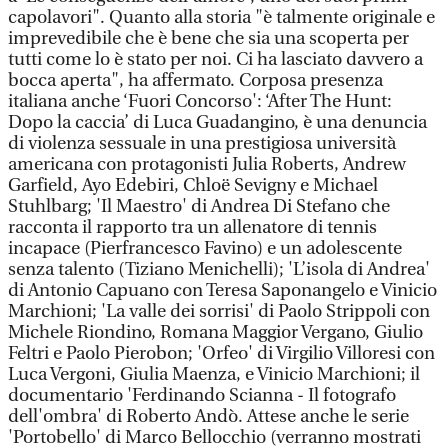
capolavori". Quanto alla storia "è talmente originale e
imprevedibile che è bene che sia una scoperta per
tutti come lo è stato per noi. Ci ha lasciato davvero a
bocca aperta", ha affermato. Corposa presenza
italiana anche ‘Fuori Concorso': ‘After The Hunt:
Dopo la caccia’ di Luca Guadangino, è una denuncia
di violenza sessuale in una prestigiosa università
americana con protagonisti Julia Roberts, Andrew
Garfield, Ayo Edebiri, Chloë Sevigny e Michael
Stuhlbarg; 'Il Maestro' di Andrea Di Stefano che
racconta il rapporto tra un allenatore di tennis
incapace (Pierfrancesco Favino) e un adolescente
senza talento (Tiziano Menichelli); 'L’isola di Andrea'
di Antonio Capuano con Teresa Saponangelo e Vinicio
Marchioni; 'La valle dei sorrisi' di Paolo Strippoli con
Michele Riondino, Romana Maggior Vergano, Giulio
Feltri e Paolo Pierobon; 'Orfeo' di Virgilio Villoresi con
Luca Vergoni, Giulia Maenza, e Vinicio Marchioni; il
documentario 'Ferdinando Scianna - Il fotografo
dell'ombra' di Roberto Andò. Attese anche le serie
'Portobello' di Marco Bellocchio (verranno mostrati