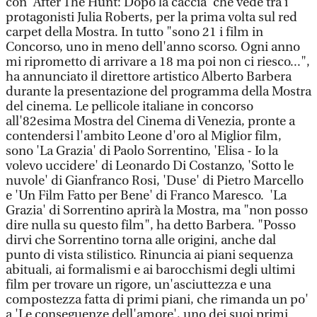
con 'After The Hunt: Dopo la caccia' che vede tra i
protagonisti Julia Roberts, per la prima volta sul red
carpet della Mostra. In tutto "sono 21 i film in
Concorso, uno in meno dell'anno scorso. Ogni anno
mi riprometto di arrivare a 18 ma poi non ci riesco...",
ha annunciato il direttore artistico Alberto Barbera
durante la presentazione del programma della Mostra
del cinema. Le pellicole italiane in concorso
all'82esima Mostra del Cinema di Venezia, pronte a
contendersi l'ambito Leone d'oro al Miglior film,
sono 'La Grazia' di Paolo Sorrentino, 'Elisa - Io la
volevo uccidere' di Leonardo Di Costanzo, 'Sotto le
nuvole' di Gianfranco Rosi, 'Duse' di Pietro Marcello
e 'Un Film Fatto per Bene' di Franco Maresco. 'La
Grazia' di Sorrentino aprirà la Mostra, ma "non posso
dire nulla su questo film", ha detto Barbera. "Posso
dirvi che Sorrentino torna alle origini, anche dal
punto di vista stilistico. Rinuncia ai piani sequenza
abituali, ai formalismi e ai barocchismi degli ultimi
film per trovare un rigore, un'asciuttezza e una
compostezza fatta di primi piani, che rimanda un po'
a 'Le conseguenze dell'amore', uno dei suoi primi