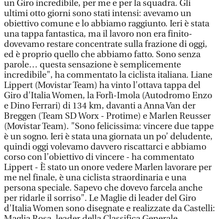
un Giro incredibile, per me e per la squadra. Gli
ultimi otto giorni sono stati intensi: avevamo un
obiettivo comune e lo abbiamo raggiunto. Ieri è stata
una tappa fantastica, ma il lavoro non era finito-
dovevamo restare concentrate sulla frazione di oggi,
ed è proprio quello che abbiamo fatto. Sono senza
parole… questa sensazione è semplicemente
incredibile", ha commentato la ciclista italiana. Liane
Lippert (Movistar Team) ha vinto l'ottava tappa del
Giro d'Italia Women, la Forlì-Imola (Autodromo Enzo
e Dino Ferrari) di 134 km, davanti a Anna Van der
Breggen (Team SD Worx - Protime) e Marlen Reusser
(Movistar Team). "Sono felicissima: vincere due tappe
è un sogno. Ieri è stata una giornata un po’ deludente,
quindi oggi volevamo davvero riscattarci e abbiamo
corso con l’obiettivo di vincere - ha commentato
Lippert - È stato un onore vedere Marlen lavorare per
me nel finale, è una ciclista straordinaria e una
persona speciale. Sapevo che dovevo farcela anche
per ridarle il sorriso". Le Maglie di leader del Giro
d'Italia Women sono disegnate e realizzate da Castelli:
Maglia Rosa, leader della Classifica Generale,