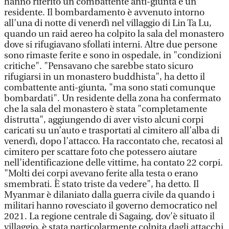
hanno riferito un combattente anti-giunta e un
residente. Il bombardamento è avvenuto intorno
all’una di notte di venerdì nel villaggio di Lin Ta Lu,
quando un raid aereo ha colpito la sala del monastero
dove si rifugiavano sfollati interni. Altre due persone
sono rimaste ferite e sono in ospedale, in "condizioni
critiche". "Pensavano che sarebbe stato sicuro
rifugiarsi in un monastero buddhista", ha detto il
combattente anti-giunta, "ma sono stati comunque
bombardati". Un residente della zona ha confermato
che la sala del monastero è stata "completamente
distrutta", aggiungendo di aver visto alcuni corpi
caricati su un’auto e trasportati al cimitero all’alba di
venerdì, dopo l’attacco. Ha raccontato che, recatosi al
cimitero per scattare foto che potessero aiutare
nell’identificazione delle vittime, ha contato 22 corpi.
"Molti dei corpi avevano ferite alla testa o erano
smembrati. È stato triste da vedere", ha detto. Il
Myanmar è dilaniato dalla guerra civile da quando i
militari hanno rovesciato il governo democratico nel
2021. La regione centrale di Sagaing, dov'è situato il
villaggio, è stata particolarmente colpita dagli attacchi