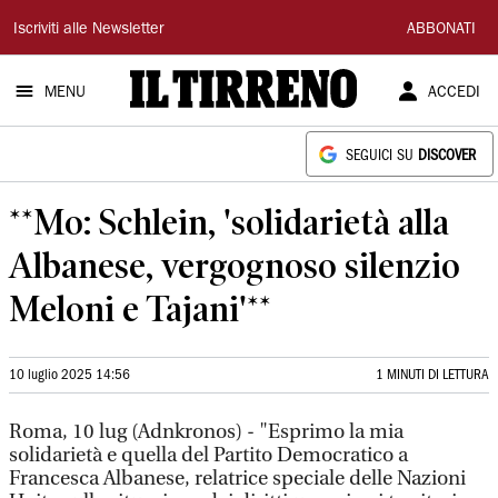
Il
Iscriviti alle Newsletter
ABBONATI
Tirreno
MENU
ACCEDI
SEGUICI SU
DISCOVER
**Mo: Schlein, 'solidarietà alla
Albanese, vergognoso silenzio
Meloni e Tajani'**
10 luglio 2025 14:56
1 MINUTI DI LETTURA
Roma, 10 lug (Adnkronos) - "Esprimo la mia
solidarietà e quella del Partito Democratico a
Francesca Albanese, relatrice speciale delle Nazioni