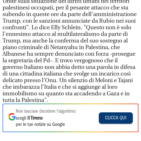
Unite sulla situazione dei diritti umani nei territori
palestinesi occupati, per il pesante attacco che sta
subendo in queste ore da parte dell’amministrazione
Trump, con le sanzioni annunciate da Rubio nei suoi
confronti". Lo dice Elly Schlein. "Questo non è solo
l’ennesimo attacco al multilateralismo da parte di
Trump, ma anche la conferma del suo sostegno al
piano criminale di Netanyahu in Palestina, che
Albanese ha sempre denunciato con forza -prosegue
la segretaria del Pd-. E trovo vergognoso che il
governo Italiano non abbia detto una parola in difesa
di una cittadina italiana che svolge un incarico così
delicato presso l’Onu. Un silenzio di Meloni e Tajani
che imbarazza l’Italia e che si aggiunge al loro
immobilismo su quanto sta accadendo a Gaza e in
tutta la Palestina".
Non lasciare decidere l'algoritmo:
CLICCA QUI
scegli
Il Tirreno
per le tue notizie su Google