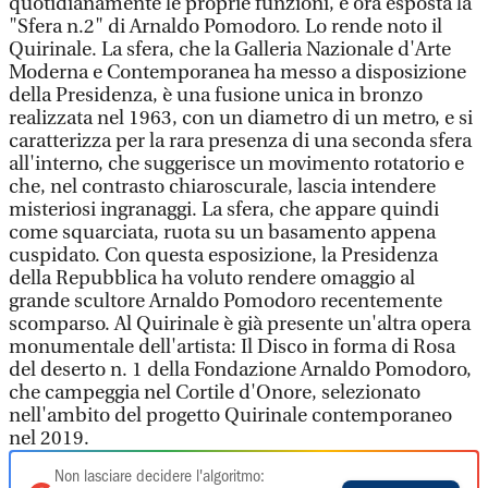
quotidianamente le proprie funzioni, è ora esposta la
"Sfera n.2" di Arnaldo Pomodoro. Lo rende noto il
Quirinale. La sfera, che la Galleria Nazionale d'Arte
Moderna e Contemporanea ha messo a disposizione
della Presidenza, è una fusione unica in bronzo
realizzata nel 1963, con un diametro di un metro, e si
caratterizza per la rara presenza di una seconda sfera
all'interno, che suggerisce un movimento rotatorio e
che, nel contrasto chiaroscurale, lascia intendere
misteriosi ingranaggi. La sfera, che appare quindi
come squarciata, ruota su un basamento appena
cuspidato. Con questa esposizione, la Presidenza
della Repubblica ha voluto rendere omaggio al
grande scultore Arnaldo Pomodoro recentemente
scomparso. Al Quirinale è già presente un'altra opera
monumentale dell'artista: Il Disco in forma di Rosa
del deserto n. 1 della Fondazione Arnaldo Pomodoro,
che campeggia nel Cortile d'Onore, selezionato
nell'ambito del progetto Quirinale contemporaneo
nel 2019.
Non lasciare decidere l'algoritmo: