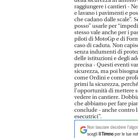
della sicurezza in ambito
raggiungere i cantieri - N
e lavano i pavimenti e po
che cadano dalle scale”. 
posso” usarle per “impedi
stesso vale anche per i pas
piloti di MotoGp e di For
caso di caduta. Non capis
senza indumenti di protez
delle istituzioni e degli a
precisa - Questi eventi va
sicurezza, ma poi bisogna
come Ordini e come profes
primi la sicurezza, perch
l'opportunità di mettere 
vedere in cantiere. Dobbia
che abbiamo per fare piani
conclude - anche contro l
esecutrici”.
Non lasciare decidere l'algor
scegli
Il Tirreno
per le tue not