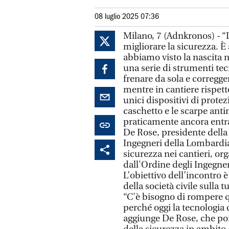
08 luglio 2025 07:36
Milano, 7 (Adnkronos) - “L
migliorare la sicurezza. 
abbiamo visto la nascita 
una serie di strumenti te
frenare da sola e correggere
mentre in cantiere rispett
unici dispositivi di prot
caschetto e le scarpe anti
praticamente ancora entra
De Rose, presidente della 
Ingegneri della Lombardia 
sicurezza nei cantieri, o
dall'Ordine degli Ingegneri
L’obiettivo dell’incontro 
della società civile sulla t
“C'è bisogno di rompere q
perché oggi la tecnologia c
aggiunge De Rose, che por