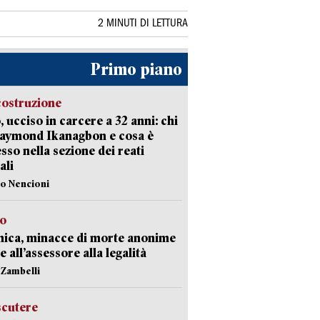
2 MINUTI DI LETTURA
Primo piano
costruzione
, ucciso in carcere a 32 anni: chi
Raymond Ikanagbon e cosa è
sso nella sezione dei reati
ali
lo Nencioni
so
nica, minacce di morte anonime
e all’assessore alla legalità
n Zambelli
scutere