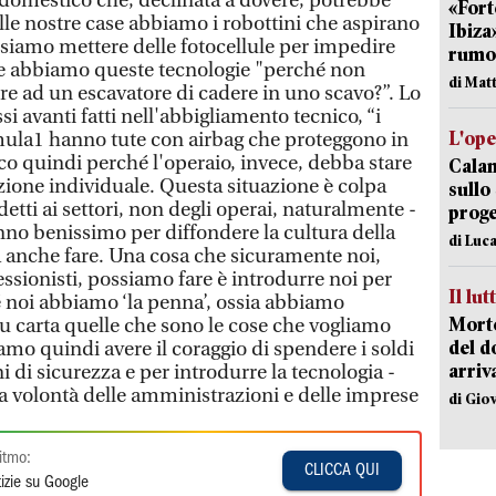
 domestico che, declinata a dovere, potrebbe
«Fort
elle nostre case abbiamo i robottini che aspirano
Ibiza
ssiamo mettere delle fotocellule per impedire
rumor
Se abbiamo queste tecnologie "perché non
di Mat
re ad un escavatore di cadere in uno scavo?”. Lo
si avanti fatti nell'abbigliamento tecnico, “i
L'op
mula1 hanno tute con airbag che proteggono in
co quindi perché l'operaio, invece, debba stare
Cala
ione individuale. Questa situazione è colpa
sullo
ddetti ai settori, non degli operai, naturalmente -
proge
nno benissimo per diffondere la cultura della
di Luca
 anche fare. Una cosa che sicuramente noi,
sionisti, possiamo fare è introdurre noi per
Il lut
é noi abbiamo ‘la penna’, ossia abbiamo
Morto
su carta quelle che sono le cose che vogliamo
del d
mo quindi avere il coraggio di spendere i soldi
arriv
 di sicurezza e per introdurre la tecnologia -
a volontà delle amministrazioni e delle imprese
di Gio
itmo:
CLICCA QUI
izie su Google