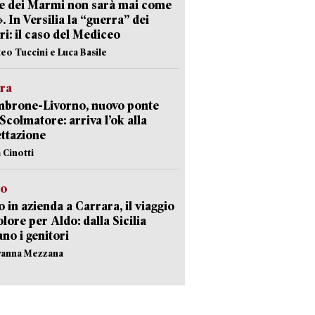
e dei Marmi non sarà mai come
». In Versilia la “guerra” dei
i: il caso del Mediceo
teo Tuccini e Luca Basile
era
mbrone-Livorno, nuovo ponte
 Scolmatore: arriva l’ok alla
ttazione
 Cinotti
to
 in azienda a Carrara, il viaggio
olore per Aldo: dalla Sicilia
ano i genitori
vanna Mezzana