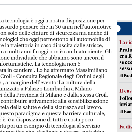
a tecnologia è oggi a nostra disposizione per
È assurdo pensare che in 30 anni nell'automotive
non solo delle cinture di sicurezza ma anche di
cnologici che oggi permettono all'automobile di
La ri
 la traiettoria in caso di uscita dalle strisce,
Prato
o a molti anni fa oggi non è cambiato niente. Gli
era 
ezione individuale che abbiamo sono ancora il
succe
nfortunistiche. La tecnologia non è
sessu
ta in cantiere”. Lo ha affermato Massimiliano
Croil - Consulta Regionale degli Ordini degli
di Pao
, a margine dell’evento ‘La cultura della
rganizzato a Palazzo Lombardia a Milano
Il ca
 della Provincia di Milano e dalla stessa Croil.
Follo
è contribuire attivamente alla sensibilizzazione
inviat
utela della salute e della sicurezza sul lavoro.
di Iva
uesto paradigma e questa barriera culturale,
'è, è a disposizione di tutti e costa poco -
ta poi un esempio di tecnologia al servizio
Fa di