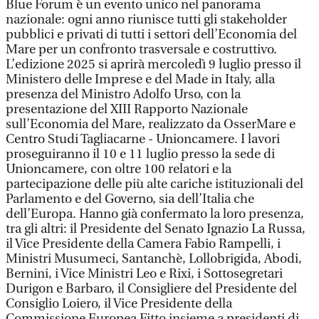
Blue Forum è un evento unico nel panorama
nazionale: ogni anno riunisce tutti gli stakeholder
pubblici e privati di tutti i settori dell’Economia del
Mare per un confronto trasversale e costruttivo.
L’edizione 2025 si aprirà mercoledì 9 luglio presso il
Ministero delle Imprese e del Made in Italy, alla
presenza del Ministro Adolfo Urso, con la
presentazione del XIII Rapporto Nazionale
sull’Economia del Mare, realizzato da OsserMare e
Centro Studi Tagliacarne - Unioncamere. I lavori
proseguiranno il 10 e 11 luglio presso la sede di
Unioncamere, con oltre 100 relatori e la
partecipazione delle più alte cariche istituzionali del
Parlamento e del Governo, sia dell’Italia che
dell’Europa. Hanno già confermato la loro presenza,
tra gli altri: il Presidente del Senato Ignazio La Russa,
il Vice Presidente della Camera Fabio Rampelli, i
Ministri Musumeci, Santanchè, Lollobrigida, Abodi,
Bernini, i Vice Ministri Leo e Rixi, i Sottosegretari
Durigon e Barbaro, il Consigliere del Presidente del
Consiglio Loiero, il Vice Presidente della
Commissione Europea Fitto insieme a presidenti di