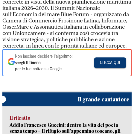
concrete in vista della nuova pianificazione marittima
italiana 2026–2030. Il Summit Nazionale
sull’Economia del mare Blue Forum - organizzato da
Camera di Commercio Frosinone Latina, Informare,
OsserMare e Assonautica Italiana in collaborazione
con Unioncamere - si conferma così crocevia tra
visione strategica, politiche pubbliche e azione
concreta, in linea con le priorità italiane ed europee.
Non lasciare decidere l'algoritmo:
CLICCA QUI
scegli
Il Tirreno
per le tue notizie su Google
Il grande cantautore
Il ritratto
Addio Francesco Guccini: dentro la vita del poeta
senza tempo – Il rifugio sull’appennino toscano, gli