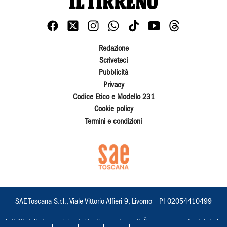
Redazione
Scriveteci
Pubblicità
Privacy
Codice Etico e Modello 231
Cookie policy
Termini e condizioni
SAE Toscana S.r.l., Viale Vittorio Alfieri 9, Livorno – PI 02054410499
I diritti delle immagini e dei testi sono riservati. È espressamente vietata la