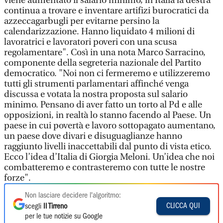
viene aumentato il salario minimo, in Italia la destra
continua a trovare e inventare artifizi burocratici da
azzeccagarbugli per evitarne persino la
calendarizzazione. Hanno liquidato 4 milioni di
lavoratrici e lavoratori poveri con una scusa
regolamentare". Così in una nota Marco Sarracino,
componente della segreteria nazionale del Partito
democratico. "Noi non ci fermeremo e utilizzeremo
tutti gli strumenti parlamentari affinché venga
discussa e votata la nostra proposta sul salario
minimo. Pensano di aver fatto un torto al Pd e alle
opposizioni, in realtà lo stanno facendo al Paese. Un
paese in cui povertà e lavoro sottopagato aumentano,
un paese dove divari e disuguaglianze hanno
raggiunto livelli inaccettabili dal punto di vista etico.
Ecco l’idea d’Italia di Giorgia Meloni. Un’idea che noi
combatteremo e contrasteremo con tutte le nostre
forze".
Non lasciare decidere l'algoritmo:
CLICCA QUI
scegli
Il Tirreno
per le tue notizie su Google