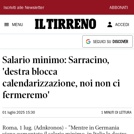
Il
Iscriviti alle Newsletter
ABBONATI
Tirreno
MENU
ACCEDI
SEGUICI SU
DISCOVER
Salario minimo: Sarracino,
'destra blocca
calendarizzazione, noi non ci
fermeremo'
01 luglio 2025 15:30
1 MINUTI DI LETTURA
Roma, 1 lug. (Adnkronos) - "Mentre in Germania