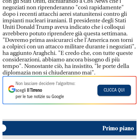
con gli Stati Uniti, dichiarando a Cbs News che i
negoziati non riprenderanno "così rapidamente"
dopo i recenti attacchi aerei statunitensi contro gli
impianti nucleari iraniani. Il presidente degli Stati
Uniti Donald Trump aveva indicato che i colloqui
avrebbero potuto riprendere già questa settimana.
"Dovremo prima assicurarci che l'America non torni
a colpirci con un attacco militare durante i negoziati",
ha aggiunto Araghchi. "E credo che, con tutte queste
considerazioni, abbiamo ancora bisogno di più
tempo". Nonostante ciò, ha insistito, "le porte della
diplomazia non si chiuderanno mai".
Non lasciare decidere l'algoritmo:
CLICCA QUI
scegli
Il Tirreno
per le tue notizie su Google
Primo piano