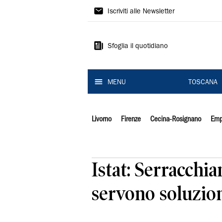
Il
Iscriviti alle Newsletter
Tirreno
Sfoglia il quotidiano
MENU
TOSCANA
Livorno
Firenze
Cecina-Rosignano
Emp
Istat: Serracchia
servono soluzion