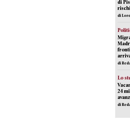
di Pis
risch
di Lor
Polit
Migra
Madri
front
arriva
di Red
Lo st
Vacan
24 mi
avanz
di Red