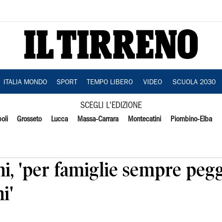
ITALIA MONDO
SPORT
TEMPO LIBERO
VIDEO
SCUOLA 2030
SCEGLI L'EDIZIONE
oli
Grosseto
Lucca
Massa-Carrara
Montecatini
Piombino-Elba
ni, 'per famiglie sempre pegg
i'