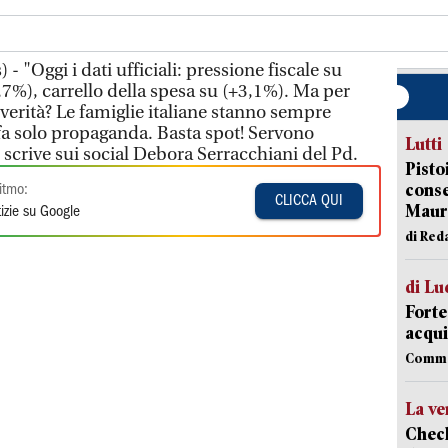
 "Oggi i dati ufficiali: pressione fiscale su
,7%), carrello della spesa su (+3,1%). Ma per
 verità? Le famiglie italiane stanno sempre
fa solo propaganda. Basta spot! Servono
Lutti
 scrive sui social Debora Serracchiani del Pd.
Pisto
conse
itmo:
CLICCA QUI
Mauro
izie su Google
di Red
di Lu
Forte
acqui
Comme
La ve
Check