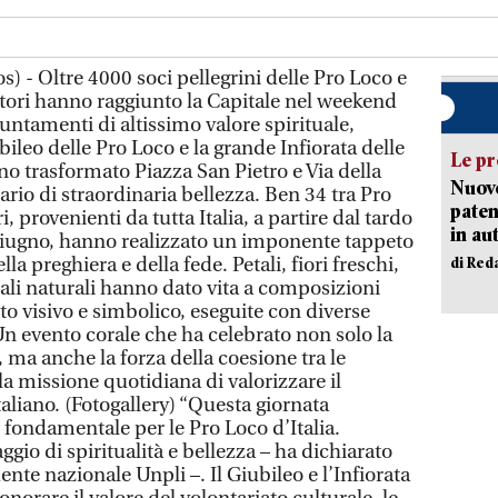
) - Oltre 4000 soci pellegrini delle Pro Loco e
atori hanno raggiunto la Capitale nel weekend
untamenti di altissimo valore spirituale,
iubileo delle Pro Loco e la grande Infiorata delle
Le pr
no trasformato Piazza San Pietro e Via della
Nuovo
rio di straordinaria bellezza. Ben 34 tra Pro
paten
i, provenienti da tutta Italia, a partire dal tardo
in au
giugno, hanno realizzato un imponente tappeto
lla preghiera e della fede. Petali, fiori freschi,
di Red
ali naturali hanno dato vita a composizioni
to visivo e simbolico, eseguite con diverse
. Un evento corale che ha celebrato non solo la
, ma anche la forza della coesione tra le
la missione quotidiana di valorizzare il
aliano. (Fotogallery) “Questa giornata
ondamentale per le Pro Loco d’Italia.
io di spiritualità e bellezza – ha dichiarato
nte nazionale Unpli –. Il Giubileo e l’Infiorata