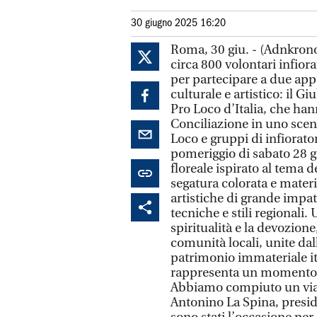
30 giugno 2025 16:20
Roma, 30 giu. - (Adnkronos
circa 800 volontari infior
per partecipare a due app
culturale e artistico: il G
Pro Loco d’Italia, che han
Conciliazione in uno scena
Loco e gruppi di infiorator
pomeriggio di sabato 28 
floreale ispirato al tema de
segatura colorata e materi
artistiche di grande impat
tecniche e stili regionali
spiritualità e la devozione
comunità locali, unite dal
patrimonio immateriale it
rappresenta un momento f
Abbiamo compiuto un viagg
Antonino La Spina, preside