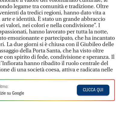
onorare il valore del volontariato culturale, le
rofondo legame tra comunità e tradizione. Oltre
venienti da tredici regioni, hanno dato vita a
 arte e identità. È stato un grande abbraccio
nei valori, nei colori e nella condivisione”. I
ppassionati, hanno lavorato per tutta la notte,
nto emozionante e partecipato, che ha incantato
ori. La due giorni si è chiusa con il Giubileo delle
ssaggio della Porta Santa, che ha visto oltre
e con spirito di fede, condivisione e speranza. Il
’Infiorata hanno ribadito il ruolo centrale del
one di una società coesa, attiva e radicata nelle
itmo:
CLICCA QUI
izie su Google