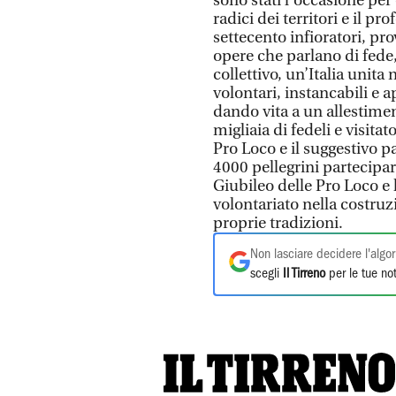
sono stati l’occasione per 
radici dei territori e il p
settecento infioratori, pro
opere che parlano di fede,
collettivo, un’Italia unita 
volontari, instancabili e a
dando vita a un allestime
migliaia di fedeli e visitat
Pro Loco e il suggestivo pa
4000 pellegrini partecipar
Giubileo delle Pro Loco e l
volontariato nella costruzi
proprie tradizioni.
Non lasciare decidere l'algor
scegli
Il Tirreno
per le tue not