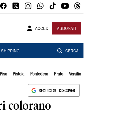
ACCEDI
ABBONATI
SHIPPING
CERCA
Pisa
Pistoia
Pontedera
Prato
Versilia
SEGUICI SU
DISCOVER
ri colorano