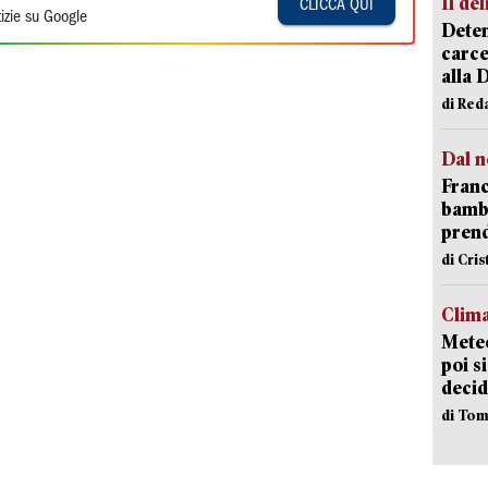
Il del
CLICCA QUI
izie su Google
Deten
carce
alla 
di Red
Dal n
Franc
bambi
pren
di Cri
Clima
Meteo
poi s
decid
di Tom