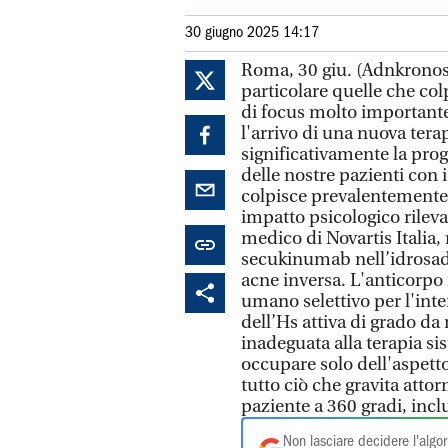
30 giugno 2025 14:17
Roma, 30 giu. (Adnkronos 
particolare quelle che co
di focus molto importante
l'arrivo di una nuova tera
significativamente la progn
delle nostre pazienti con
colpisce prevalentemente
impatto psicologico rileva
medico di Novartis Italia
secukinumab nell’idrosad
acne inversa. L'anticorp
umano selettivo per l'int
dell’Hs attiva di grado da
inadeguata alla terapia s
occupare solo dell'aspett
tutto ciò che gravita attor
paziente a 360 gradi, incl
Non lasciare decidere l'algor