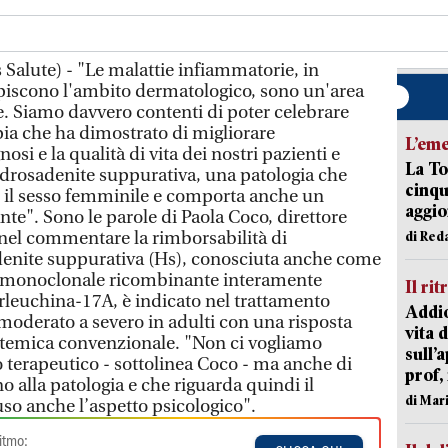
Salute) - "Le malattie infiammatorie, in
lpiscono l'ambito dermatologico, sono un'area
. Siamo davvero contenti di poter celebrare
pia che ha dimostrato di migliorare
L’em
osi e la qualità di vita dei nostri pazienti e
La To
 idrosadenite suppurativa, una patologia che
cinqu
 il sesso femminile e comporta anche un
aggi
nte". Sono le parole di Paola Coco, direttore
, nel commentare la rimborsabilità di
di Red
enite suppurativa (Hs), conosciuta anche come
o monoclonale ricombinante interamente
Il rit
erleuchina-17A, è indicato nel trattamento
Addio
 moderato a severo in adulti con una risposta
vita 
istemica convenzionale. "Non ci vogliamo
sull’
o terapeutico - sottolinea Coco - ma anche di
prof,
no alla patologia e che riguarda quindi il
di Mar
uso anche l’aspetto psicologico".
itmo: