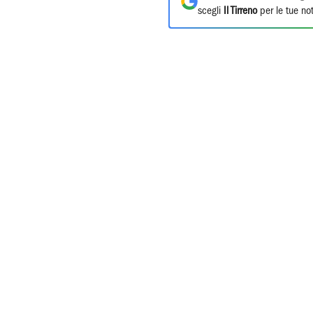
scegli
Il Tirreno
per le tue not