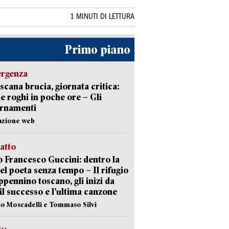
1 MINUTI DI LETTURA
Primo piano
ergenza
scana brucia, giornata critica:
e roghi in poche ore – Gli
ornamenti
azione web
ratto
 Francesco Guccini: dentro la
del poeta senza tempo – Il rifugio
appennino toscano, gli inizi da
 il successo e l’ultima canzone
io Moscadelli e Tommaso Silvi