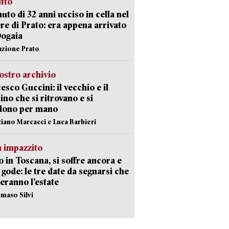
itto
uto di 32 anni ucciso in cella nel
re di Prato: era appena arrivato
Dogaia
azione Prato
ostro archivio
esco Guccini: il vecchio e il
no che si ritrovano e si
dono per mano
stiano Marcacci e Luca Barbieri
 impazzito
 in Toscana, si soffre ancora e
i gode: le tre date da segnarsi che
eranno l’estate
maso Silvi