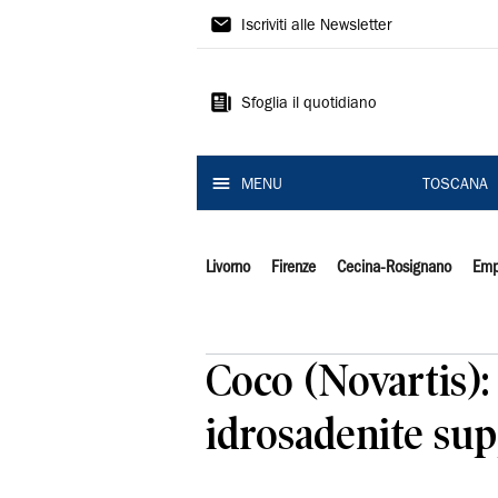
Il
Iscriviti alle Newsletter
Tirreno
Sfoglia il quotidiano
MENU
TOSCANA
Livorno
Firenze
Cecina-Rosignano
Emp
Coco (Novartis)
idrosadenite sup