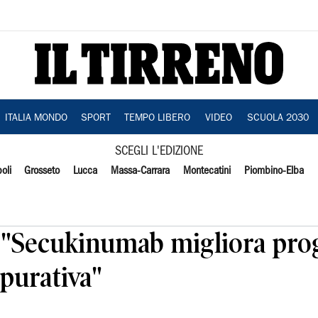
ITALIA MONDO
SPORT
TEMPO LIBERO
VIDEO
SCUOLA 2030
SCEGLI L'EDIZIONE
oli
Grosseto
Lucca
Massa-Carrara
Montecatini
Piombino-Elba
: "Secukinumab migliora pro
purativa"