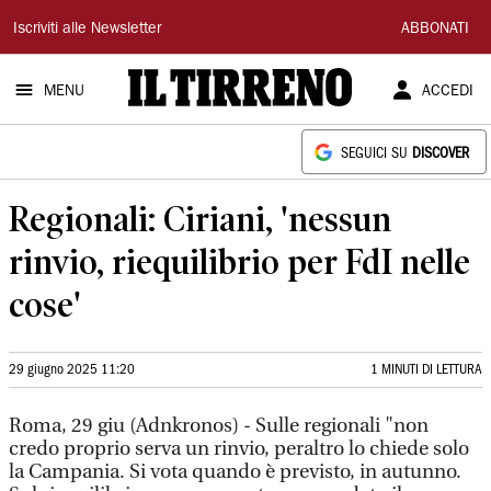
Il
Iscriviti alle Newsletter
ABBONATI
Tirreno
MENU
ACCEDI
SEGUICI SU
DISCOVER
Regionali: Ciriani, 'nessun
rinvio, riequilibrio per FdI nelle
cose'
29 giugno 2025 11:20
1 MINUTI DI LETTURA
Roma, 29 giu (Adnkronos) - Sulle regionali "non
credo proprio serva un rinvio, peraltro lo chiede solo
la Campania. Si vota quando è previsto, in autunno.