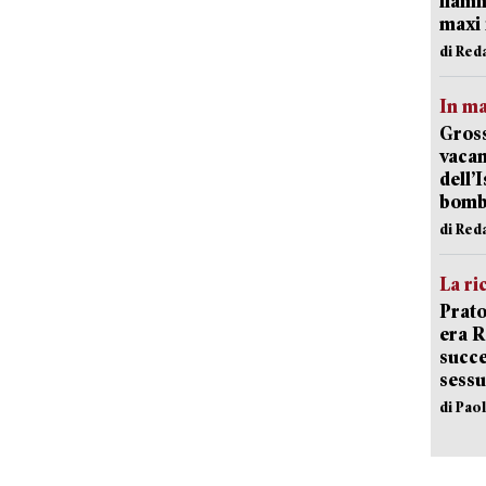
fiamm
maxi 
di Red
In ma
Gross
vacan
dell’
bom
di Red
La ri
Prato
era 
succe
sessu
di Pao