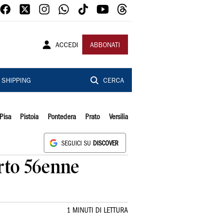
ACCEDI
ABBONATI
SHIPPING
CERCA
Pisa
Pistoia
Pontedera
Prato
Versilia
SEGUICI SU
DISCOVER
orto 56enne
1 MINUTI DI LETTURA