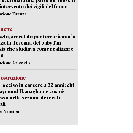
e: crollata una parte del tetto. Il
intervento dei vigili del fuoco
azione Firenze
nette
eto, arrestato per terrorismo: la
za in Toscana del baby fan
Isis che studiava come realizzare
be
azione Grosseto
costruzione
, ucciso in carcere a 32 anni: chi
Raymond Ikanagbon e cosa è
sso nella sezione dei reati
ali
lo Nencioni