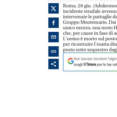
Roma, 28 giu. (Adnkronos)
incidente stradale avvenut
intervenute le pattuglie d
Gruppo Montemario. Dai p
unico mezzo, una moto H
che, per cause in fase di 
L'uomo è morto sul posto. 
per ricostruire l'esatta d
posto sotto sequestro dagl
Non lasciare decidere l'algor
scegli
Il Tirreno
per le tue not