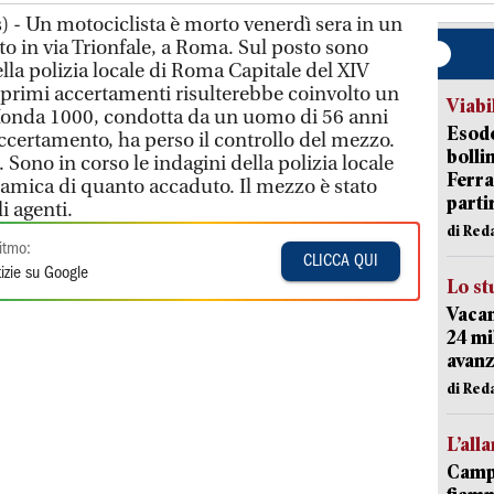
 - Un motociclista è morto venerdì sera in un
o in via Trionfale, a Roma. Sul posto sono
ella polizia locale di Roma Capitale del XIV
rimi accertamenti risulterebbe coinvolto un
Viabi
onda 1000, condotta da un uomo di 56 anni
Esodo
accertamento, ha perso il controllo del mezzo.
bolli
Sono in corso le indagini della polizia locale
Ferr
inamica di quanto accaduto. Il mezzo è stato
parti
i agenti.
di Red
itmo:
CLICCA QUI
izie su Google
Lo st
Vacan
24 mi
avanz
di Red
L’all
Campi