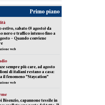
Primo piano
lità
 estivo, sabato (8 agosto) da
no nero e traffico intenso fino a
agosto – Quando conviene
re
azione web
udio
ze sempre più care, ad agosto
lioni di italiani restano a casa:
a il fenomeno "Staycation"
azione web
arme
 Bisenzio, capannone tessile in