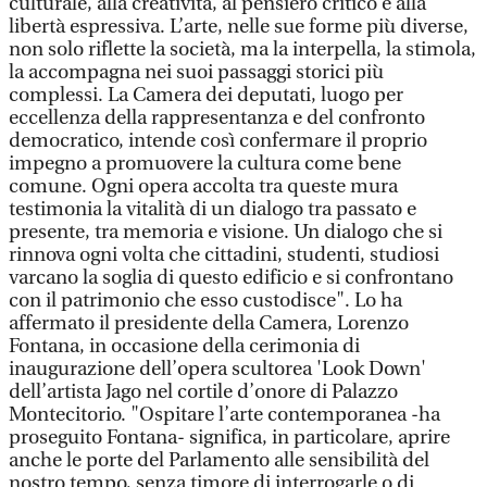
culturale, alla creatività, al pensiero critico e alla
libertà espressiva. L’arte, nelle sue forme più diverse,
non solo riflette la società, ma la interpella, la stimola,
la accompagna nei suoi passaggi storici più
complessi. La Camera dei deputati, luogo per
eccellenza della rappresentanza e del confronto
democratico, intende così confermare il proprio
impegno a promuovere la cultura come bene
comune. Ogni opera accolta tra queste mura
testimonia la vitalità di un dialogo tra passato e
presente, tra memoria e visione. Un dialogo che si
rinnova ogni volta che cittadini, studenti, studiosi
varcano la soglia di questo edificio e si confrontano
con il patrimonio che esso custodisce". Lo ha
affermato il presidente della Camera, Lorenzo
Fontana, in occasione della cerimonia di
inaugurazione dell’opera scultorea 'Look Down'
dell’artista Jago nel cortile d’onore di Palazzo
Montecitorio. "Ospitare l’arte contemporanea -ha
proseguito Fontana- significa, in particolare, aprire
anche le porte del Parlamento alle sensibilità del
nostro tempo, senza timore di interrogarle o di