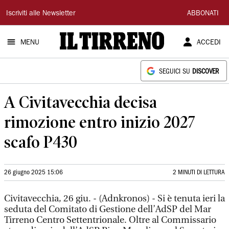
Il
Iscriviti alle Newsletter
ABBONATI
Tirreno
MENU
ACCEDI
SEGUICI SU
DISCOVER
A Civitavecchia decisa
rimozione entro inizio 2027
scafo P430
26 giugno 2025 15:06
2 MINUTI DI LETTURA
Civitavecchia, 26 giu. - (Adnkronos) - Si è tenuta ieri la
seduta del Comitato di Gestione dell’AdSP del Mar
Tirreno Centro Settentrionale. Oltre al Commissario