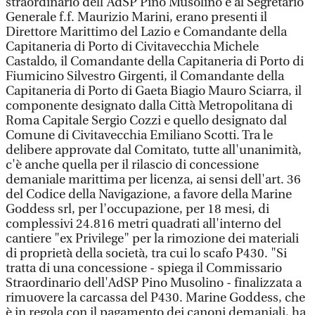
straordinario dell’AdSP Pino Musolino e al Segretario
Generale f.f. Maurizio Marini, erano presenti il
Direttore Marittimo del Lazio e Comandante della
Capitaneria di Porto di Civitavecchia Michele
Castaldo, il Comandante della Capitaneria di Porto di
Fiumicino Silvestro Girgenti, il Comandante della
Capitaneria di Porto di Gaeta Biagio Mauro Sciarra, il
componente designato dalla Città Metropolitana di
Roma Capitale Sergio Cozzi e quello designato dal
Comune di Civitavecchia Emiliano Scotti. Tra le
delibere approvate dal Comitato, tutte all'unanimità,
c'è anche quella per il rilascio di concessione
demaniale marittima per licenza, ai sensi dell'art. 36
del Codice della Navigazione, a favore della Marine
Goddess srl, per l'occupazione, per 18 mesi, di
complessivi 24.816 metri quadrati all'interno del
cantiere "ex Privilege" per la rimozione dei materiali
di proprietà della società, tra cui lo scafo P430. "Si
tratta di una concessione - spiega il Commissario
Straordinario dell'AdSP Pino Musolino - finalizzata a
rimuovere la carcassa del P430. Marine Goddess, che
è in regola con il pagamento dei canoni demaniali, ha