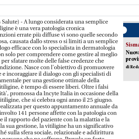
 Salute) - A lungo considerata una semplice
iligine è una vera patologia cronica
zioni errate più diffuse vi sono quelle secondo
osa, causata dallo stress o si limiti a un semplice
Sism
ogo efficace con lo specialista in dermatologia
Nuova
n solo per comprendere come gestire al meglio
provi
 per sfatare molte delle false credenze che
izione. Nasce con l'obiettivo di promuovere
di Red
 incoraggiare il dialogo con gli specialisti di
amentale per una gestione ottimale della
iligine, è tempo di essere liberi. Oltre i falsi
ità', promossa da Incyte Italia in occasione della
tiligine, che si celebra ogni anno il 25 giugno.
realizzata per questo appuntamento annuale da
nvolto 141 persone affette con la patologia con
e il rapporto del paziente con la malattia e la
a sua gestione, la vitiligine ha un significativo
é sulla sfera sociale, relazionale e addirittura