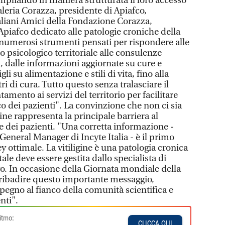
mpliando in maniera strutturata il loro accesso
aleria Corazza, presidente di Apiafco,
taliani Amici della Fondazione Corazza,
Apiafco dedicato alle patologie croniche della
i numerosi strumenti pensati per rispondere alle
o psicologico territoriale alle consulenze
i, dalle informazioni aggiornate su cure e
li su alimentazione e stili di vita, fino alla
i di cura. Tutto questo senza tralasciare il
amento ai servizi del territorio per facilitare
co dei pazienti". La convinzione che non ci sia
gine rappresenta la principale barriera al
e dei pazienti. "Una corretta informazione -
eneral Manager di Incyte Italia - è il primo
y ottimale. La vitiligine è una patologia cronica
e deve essere gestita dallo specialista di
go. In occasione della Giornata mondiale della
 ribadire questo importante messaggio,
egno al fianco della comunità scientifica e
nti".
itmo:
CLICCA QUI