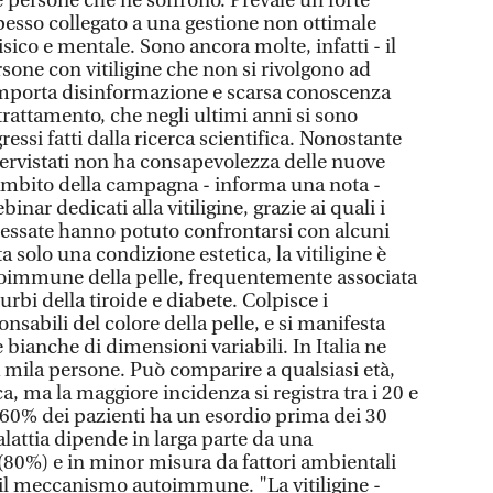
le persone che ne soffrono. Prevale un forte
pesso collegato a una gestione non ottimale
isico e mentale. Sono ancora molte, infatti - il
sone con vitiligine che non si rivolgono ad
mporta disinformazione e scarsa conoscenza
 trattamento, che negli ultimi anni si sono
gressi fatti dalla ricerca scientifica. Nonostante
ntervistati non ha consapevolezza delle nuove
'ambito della campagna - informa una nota -
inar dedicati alla vitiligine, grazie ai quali i
eressate hanno potuto confrontarsi con alcuni
 solo una condizione estetica, la vitiligine è
toimmune della pelle, frequentemente associata
urbi della tiroide e diabete. Colpisce i
onsabili del colore della pelle, e si manifesta
 bianche di dimensioni variabili. In Italia ne
a mila persone. Può comparire a qualsiasi età,
, ma la maggiore incidenza si registra tra i 20 e
el 60% dei pazienti ha un esordio prima dei 30
lattia dipende in larga parte da una
(80%) e in minor misura da fattori ambientali
e il meccanismo autoimmune. "La vitiligine -