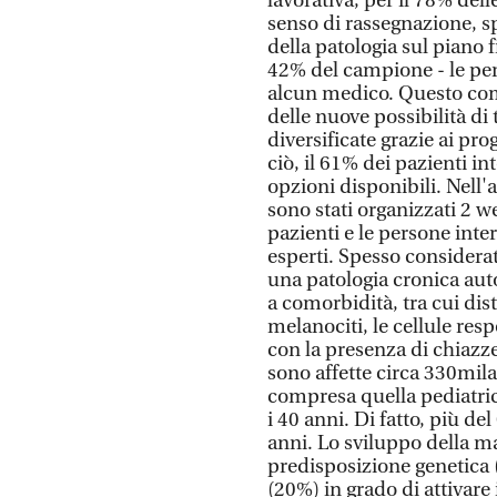
lavorativa, per il 78% del
senso di rassegnazione, s
della patologia sul piano f
42% del campione - le per
alcun medico. Questo co
delle nuove possibilità di
diversificate grazie ai pro
ciò, il 61% dei pazienti i
opzioni disponibili. Nell
sono stati organizzati 2 web
pazienti e le persone int
esperti. Spesso considerata
una patologia cronica au
a comorbidità, tra cui dist
melanociti, le cellule resp
con la presenza di chiazze
sono affette circa 330mil
compresa quella pediatrica
i 40 anni. Di fatto, più d
anni. Lo sviluppo della ma
predisposizione genetica 
(20%) in grado di attivar