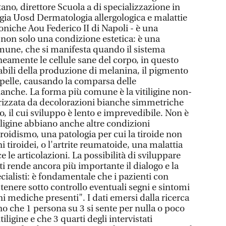
no, direttore Scuola a di specializzazione in
ia Uosd Dermatologia allergologica e malattie
niche Aou Federico II di Napoli - è una
i e non solo una condizione estetica: è una
mune, che si manifesta quando il sistema
eamente le cellule sane del corpo, in questo
abili della produzione di melanina, il pigmento
 pelle, causando la comparsa delle
ianche. La forma più comune è la vitiligine non-
rizzata da decolorazioni bianche simmetriche
o, il cui sviluppo è lento e imprevedibile. Non è
tiligine abbiano anche altre condizioni
oidismo, una patologia per cui la tiroide non
 tiroidei, o l'artrite reumatoide, una malattia
 le articolazioni. La possibilità di sviluppare
i rende ancora più importante il dialogo e la
cialisti: è fondamentale che i pazienti con
r tenere sotto controllo eventuali segni e sintomi
ni mediche presenti". I dati emersi dalla ricerca
 che 1 persona su 3 si sente per nulla o poco
iligine e che 3 quarti degli intervistati