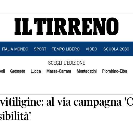
ITALIA MONDO
SPORT
TEMPO LIBERO
VIDEO
SCUOLA 2030
SCEGLI L'EDIZIONE
oli
Grosseto
Lucca
Massa-Carrara
Montecatini
Piombino-Elba
vitiligine: al via campagna 'O
bilità'