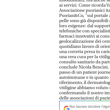
insoddisfatti, ma anche a
ai servizi. Come ricorda V
Associazione psoriasici i
Psoriasi&Co, "sul portale 
pelle sono già disponibil
loro esigenze: dal support
telefoniche con specialist
farmaci innovativi ai consig
geolocalizzazione dei centr
quotidiano lavoro di orient
una corretta presa in cari
una vera cura per la vitili
consulto sanitario da part
conclude Nicola Bencini, G
passo di un patient journe
autoimmune e in quanto tal
riferimento, il dermatolo
vitiligine abbiamo voluto
confermando il nostro imp
delle associazioni di pazie
Non lasciare decidere l'algor