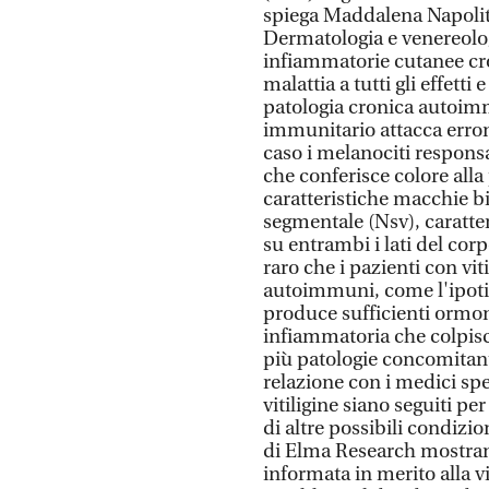
spiega Maddalena Napolita
Dermatologia e venereolog
infiammatorie cutanee cro
malattia a tutti gli effett
patologia cronica autoim
immunitario attacca erron
caso i melanociti respons
che conferisce colore alla
caratteristiche macchie b
segmentale (Nsv), caratte
su entrambi i lati del corp
raro che i pazienti con vi
autoimmuni, come l'ipotir
produce sufficienti ormoni
infiammatoria che colpisce
più patologie concomitant
relazione con i medici spe
vitiligine siano seguiti pe
di altre possibili condizio
di Elma Research mostrano
informata in merito alla vit