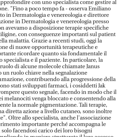
approfondire con uno specialista come gestire al
one. "Fino a poco tempo fa - osserva Emiliano
to in Dermatologia e venereologia e direttore
zazione in Dermatologia e venereologia presso
non avevamo a disposizione terapie specifiche
itiligine, con conseguenze importanti sul patient
lla malattia. Grazie a recenti studi, oggi la
one di nuove opportunità terapeutiche e
rtante ricordare quanto sia fondamentale il
o specialista e il paziente. In particolare, la
ul ruolo di alcune molecole chiamate Janus
o un ruolo chiave nella segnalazione
iammazione, contribuendo alla progressione della
no stati sviluppati farmaci, i cosiddetti Jak
errompere questo segnale, facendo in modo che il
ei melanociti venga bloccato e consentendo alla
ente la normale pigmentazione. Tali terapie,
 diretta azione a livello cutaneo, sono inoltre
e". Oltre allo specialista, anche l'associazione
iferimento importante perché accompagna le
 solo facendosi carico dei loro bisogni