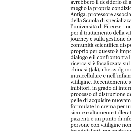
avrebbero il desiderio di 
meglio la propria condizi
Antiga, professore associa
della Scuola di specializ
l'università di Firenze - 
per il trattamento della v
journey e sulla gestione de
comunità scientifica disp
proprio per questo è impo
dialogo e il confronto tra l
ricerca si è focalizzata s
chinasi (Jak), che svolgon
intracellulare e nell'inf
vitiligine. Recentemente so
inibitori, in grado di int
processo di distruzione d
pelle di acquisire nuovam
formulate in crema per una
sicure e altamente tollerat
pazienti è un punto di r
persone con vitiligine non