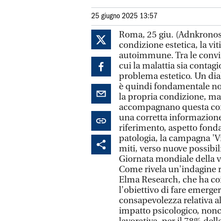
25 giugno 2025 13:57
Roma, 25 giu. (Adnkronos
condizione estetica, la vit
autoimmune. Tra le convin
cui la malattia sia contagi
problema estetico. Un dial
è quindi fondamentale no
la propria condizione, ma
accompagnano questa cond
una corretta informazione e
riferimento, aspetto fond
patologia, la campagna 'Vit
miti, verso nuove possibil
Giornata mondiale della vi
Come rivela un'indagine 
Elma Research, che ha coi
l'obiettivo di fare emerger
consapevolezza relativa all
impatto psicologico, nonch