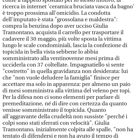
come il tappeto spostato per lo stesso motivo; la
ricerca in internet 'ceramica bruciata vasca da bagno'
è troppo prossima all'omicidio. La condotta
dell'imputato è stata "grossolana e maldestra":
compra la benzina dopo aver ucciso Giulia
Tramontano, acquista il carrello per trasportare il
cadavere il 30 maggio, più volte sposta la vittima
lungo le scale condominiali, lascia la confezione di
topicida in bella vista sebbene lo abbia
somministrato alla ventinovenne mesi prima di
ucciderla con 37 coltellate. Impagnatiello si sente
"costretto" in quella gravidanza non desiderata: lui
che "non vuole deludere la famiglia" finisce per
accettare ma solo in apparenza: per almeno un paio
di mesi somministra alla vittima del veleno per topi.
Per la difesa non ci sono elementi per parlare di
premeditazione, né di dire con certezza da quanto
venisse somministrato il topicida. Quanto
all'aggravante della crudeltà non sussiste "perché i
colpi sono stati sferrati con velocità". Giulia
Tramontano, inizialmente colpita alle spalle, "non ha
tentato di difendersi e non ha avuto il tempo di