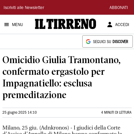
Il
Iscriviti alle Newsletter
ABBONATI
Tirreno
MENU
ACCEDI
SEGUICI SU
DISCOVER
Omicidio Giulia Tramontano,
confermato ergastolo per
Impagnatiello: esclusa
premeditazione
25 giugno 2025 14:10
4 MINUTI DI LETTURA
Milano, 25 giu. (Adnkronos) - I giudici della Corte