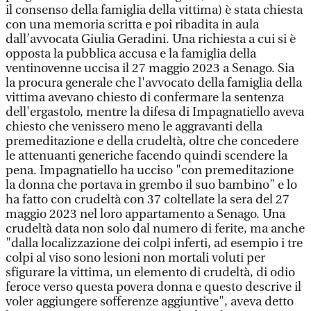
il consenso della famiglia della vittima) è stata chiesta
con una memoria scritta e poi ribadita in aula
dall’avvocata Giulia Geradini. Una richiesta a cui si è
opposta la pubblica accusa e la famiglia della
ventinovenne uccisa il 27 maggio 2023 a Senago. Sia
la procura generale che l'avvocato della famiglia della
vittima avevano chiesto di confermare la sentenza
dell'ergastolo, mentre la difesa di Impagnatiello aveva
chiesto che venissero meno le aggravanti della
premeditazione e della crudeltà, oltre che concedere
le attenuanti generiche facendo quindi scendere la
pena. Impagnatiello ha ucciso "con premeditazione
la donna che portava in grembo il suo bambino" e lo
ha fatto con crudeltà con 37 coltellate la sera del 27
maggio 2023 nel loro appartamento a Senago. Una
crudeltà data non solo dal numero di ferite, ma anche
"dalla localizzazione dei colpi inferti, ad esempio i tre
colpi al viso sono lesioni non mortali voluti per
sfigurare la vittima, un elemento di crudeltà, di odio
feroce verso questa povera donna e questo descrive il
voler aggiungere sofferenze aggiuntive", aveva detto