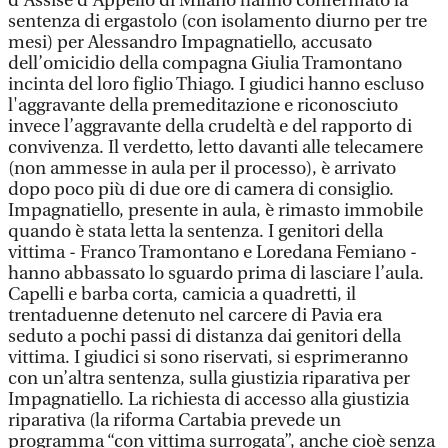
d’Assise d’Appello di Milano hanno confermato la
sentenza di ergastolo (con isolamento diurno per tre
mesi) per Alessandro Impagnatiello, accusato
dell’omicidio della compagna Giulia Tramontano
incinta del loro figlio Thiago. I giudici hanno escluso
l'aggravante della premeditazione e riconosciuto
invece l’aggravante della crudeltà e del rapporto di
convivenza. Il verdetto, letto davanti alle telecamere
(non ammesse in aula per il processo), è arrivato
dopo poco più di due ore di camera di consiglio.
Impagnatiello, presente in aula, è rimasto immobile
quando è stata letta la sentenza. I genitori della
vittima - Franco Tramontano e Loredana Femiano -
hanno abbassato lo sguardo prima di lasciare l’aula.
Capelli e barba corta, camicia a quadretti, il
trentaduenne detenuto nel carcere di Pavia era
seduto a pochi passi di distanza dai genitori della
vittima. I giudici si sono riservati, si esprimeranno
con un’altra sentenza, sulla giustizia riparativa per
Impagnatiello. La richiesta di accesso alla giustizia
riparativa (la riforma Cartabia prevede un
programma “con vittima surrogata”, anche cioè senza