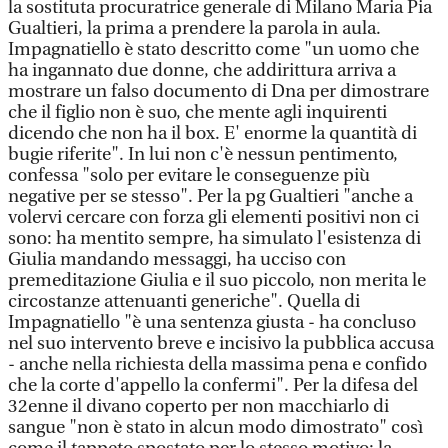
la sostituta procuratrice generale di Milano Maria Pia
Gualtieri, la prima a prendere la parola in aula.
Impagnatiello è stato descritto come "un uomo che
ha ingannato due donne, che addirittura arriva a
mostrare un falso documento di Dna per dimostrare
che il figlio non è suo, che mente agli inquirenti
dicendo che non ha il box. E' enorme la quantità di
bugie riferite". In lui non c'è nessun pentimento,
confessa "solo per evitare le conseguenze più
negative per se stesso". Per la pg Gualtieri "anche a
volervi cercare con forza gli elementi positivi non ci
sono: ha mentito sempre, ha simulato l'esistenza di
Giulia mandando messaggi, ha ucciso con
premeditazione Giulia e il suo piccolo, non merita le
circostanze attenuanti generiche". Quella di
Impagnatiello "è una sentenza giusta - ha concluso
nel suo intervento breve e incisivo la pubblica accusa
- anche nella richiesta della massima pena e confido
che la corte d'appello la confermi". Per la difesa del
32enne il divano coperto per non macchiarlo di
sangue "non è stato in alcun modo dimostrato" così