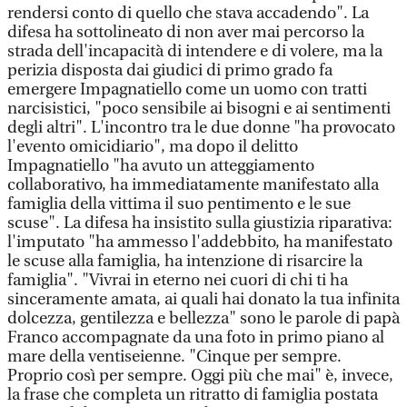
rendersi conto di quello che stava accadendo". La
difesa ha sottolineato di non aver mai percorso la
strada dell'incapacità di intendere e di volere, ma la
perizia disposta dai giudici di primo grado fa
emergere Impagnatiello come un uomo con tratti
narcisistici, "poco sensibile ai bisogni e ai sentimenti
degli altri". L'incontro tra le due donne "ha provocato
l'evento omicidiario", ma dopo il delitto
Impagnatiello "ha avuto un atteggiamento
collaborativo, ha immediatamente manifestato alla
famiglia della vittima il suo pentimento e le sue
scuse". La difesa ha insistito sulla giustizia riparativa:
l'imputato "ha ammesso l'addebbito, ha manifestato
le scuse alla famiglia, ha intenzione di risarcire la
famiglia". "Vivrai in eterno nei cuori di chi ti ha
sinceramente amata, ai quali hai donato la tua infinita
dolcezza, gentilezza e bellezza" sono le parole di papà
Franco accompagnate da una foto in primo piano al
mare della ventiseienne. "Cinque per sempre.
Proprio così per sempre. Oggi più che mai" è, invece,
la frase che completa un ritratto di famiglia postata