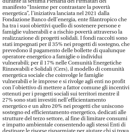
durante la settima Plenaria dei Firmatari del
manifesto “Insieme per contrastare la povertà
energetica”, l’iniziativa lanciata nel 2021 dalla
Fondazione Banco dell’energia, ente filantropico che
ha tra i suoi obiettivi quello di sostenere persone e
famiglie vulnerabili e a rischio povertà attraverso la
realizzazione di progetti solidali. I fondi raccolti sono
stati impegnati per il 35% nei progetti di sostegno, che
prevedono il pagamento delle bollette di qualunque
operatore energetico a famiglie o individui
vulnerabili; per il 17% nelle Comunità Energetiche
Rinnovabili e Solidali (Cers), il modello di comunità
energetica sociale che coinvolge le famiglie
vulnerabili e le imprese e si rivolge agli enti no profit
con l’obiettivo di mettere a fattor comune gli incentivi
ottenuti per i progetti sociali sui territori mentre il
27% sono stati investiti nell’efficientamento
energetico e un altro 20% nei progetti che uniscono
sostegno ed efficientamento energetico, dedicati alle
strutture del terzo settore, al fine di limitare consumi
e impatto ambientale consentendo agli stessi Enti di
destinare le risorse risparmiate per aiutare chi si trova