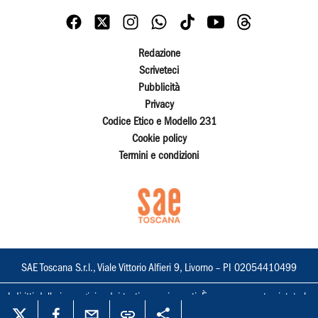
Redazione
Scriveteci
Pubblicità
Privacy
Codice Etico e Modello 231
Cookie policy
Termini e condizioni
SAE Toscana S.r.l., Viale Vittorio Alfieri 9, Livorno – PI 02054410499
I diritti delle immagini e dei testi sono riservati. È espressamente vietata la
loro riproduzione con qualsiasi mezzo e l'adattamento totale o parziale.