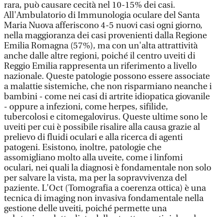
rara, può causare cecità nel 10-15% dei casi.
All'Ambulatorio di Immunologia oculare del Santa
Maria Nuova afferiscono 4-5 nuovi casi ogni giorno,
nella maggioranza dei casi provenienti dalla Regione
Emilia Romagna (57%), ma con un'alta attrattività
anche dalle altre regioni, poiché il centro uveiti di
Reggio Emilia rappresenta un riferimento a livello
nazionale. Queste patologie possono essere associate
a malattie sistemiche, che non risparmiano neanche i
bambini - come nei casi di artrite idiopatica giovanile
- oppure a infezioni, come herpes, sifilide,
tubercolosi e citomegalovirus. Queste ultime sono le
uveiti per cui è possibile risalire alla causa grazie al
prelievo di fluidi oculari e alla ricerca di agenti
patogeni. Esistono, inoltre, patologie che
assomigliano molto alla uveite, come i linfomi
oculari, nei quali la diagnosi è fondamentale non solo
per salvare la vista, ma per la sopravvivenza del
paziente. L'Oct (Tomografia a coerenza ottica) è una
tecnica di imaging non invasiva fondamentale nella
gestione delle uveiti, poiché permette una