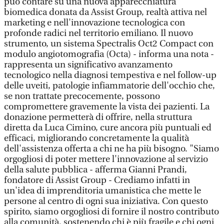
può contare su una nuova apparecchiatura
biomedica donata da Assist Group, realtà attiva nel
marketing e nell'innovazione tecnologica con
profonde radici nel territorio emiliano. Il nuovo
strumento, un sistema Spectralis Oct2 Compact con
modulo angiotomografia (Octa) - informa una nota -
rappresenta un significativo avanzamento
tecnologico nella diagnosi tempestiva e nel follow-up
delle uveiti, patologie infiammatorie dell'occhio che,
se non trattate precocemente, possono
compromettere gravemente la vista dei pazienti. La
donazione permetterà di offrire, nella struttura
diretta da Luca Cimino, cure ancora più puntuali ed
efficaci, migliorando concretamente la qualità
dell'assistenza offerta a chi ne ha più bisogno. "Siamo
orgogliosi di poter mettere l'innovazione al servizio
della salute pubblica - afferma Gianni Prandi,
fondatore di Assist Group - Crediamo infatti in
un'idea di imprenditoria umanistica che mette le
persone al centro di ogni sua iniziativa. Con questo
spirito, siamo orgogliosi di fornire il nostro contributo
alla comunità, sostenendo chi è più fragile e chi ogni