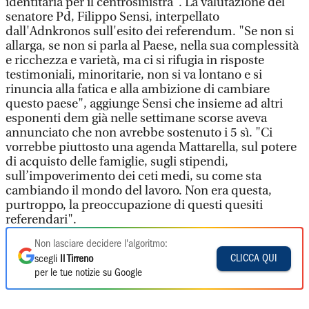
identitaria per il centrosinistra". La valutazione del
senatore Pd, Filippo Sensi, interpellato
dall'Adnkronos sull'esito dei referendum. "Se non si
allarga, se non si parla al Paese, nella sua complessità
e ricchezza e varietà, ma ci si rifugia in risposte
testimoniali, minoritarie, non si va lontano e si
rinuncia alla fatica e alla ambizione di cambiare
questo paese", aggiunge Sensi che insieme ad altri
esponenti dem già nelle settimane scorse aveva
annunciato che non avrebbe sostenuto i 5 sì. "Ci
vorrebbe piuttosto una agenda Mattarella, sul potere
di acquisto delle famiglie, sugli stipendi,
sull’impoverimento dei ceti medi, su come sta
cambiando il mondo del lavoro. Non era questa,
purtroppo, la preoccupazione di questi quesiti
referendari".
Non lasciare decidere l'algoritmo:
CLICCA QUI
scegli
Il Tirreno
per le tue notizie su Google