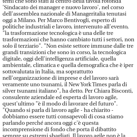
temi che sono stati al centro della tavola rotonda
'Sindacato dei manager e nuovo lavoro', nel corso
dell'assemblea nazionale di Manageritalia tenutasi
oggi a Milano. Per Marco Bentivogli, esperto di
politiche industriali e lavoro, intervenuto all'evento,
"la trasformazione tecnologica è una delle tre
trasformazioni che hanno cambiato tutti i settori, non
solo il terziario". "Non esiste settore immune dalle tre
grandi transizioni che sono in corso, la tecnologica
digitale, oggi dell'intelligenza artificiale, quella
ambientale, climatica e quella demografica che è iper
sottovalutata in Italia, ma soprattutto
nell'organizzazione di imprese e del lavoro sarà
veramente uno tsunami, il New York Times parla di
silver tsunami italiano", ha detto. Per Chiara Bisconti,
consulente aziendale ed esperta di lavoro agile,
quest'ultimo "è il modo di lavorare del futuro".
"Quando si parla di lavoro agile - ha chiarito -
dobbiamo essere tutti consapevoli di cosa stiamo
parlando perché ancora oggi c'è questa
incomprensione di fondo che porta il dibattito
sempre su estremi sbagliati. Il lavoro agile non è la