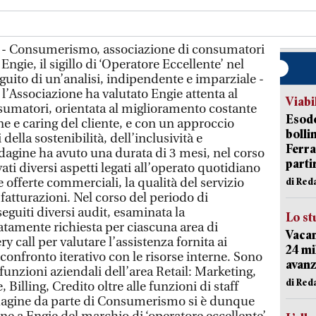
 - Consumerismo, associazione di consumatori
Engie, il sigillo di ‘Operatore Eccellente’ nel
guito di un’analisi, indipendente e imparziale -
 l’Associazione ha valutato Engie attenta al
Viabi
onsumatori, orientata al miglioramento costante
Esodo
ne e caring del cliente, e con un approccio
bolli
 della sostenibilità, dell’inclusività e
Ferr
ndagine ha avuto una durata di 3 mesi, nel corso
parti
ati diversi aspetti legati all’operato quotidiano
e offerte commerciali, la qualità del servizio
di Red
e fatturazioni. Nel corso del periodo di
eguiti diversi audit, esaminata la
Lo st
tamente richiesta per ciascuna area di
Vacan
y call per valutare l’assistenza fornita ai
24 mi
onfronto iterativo con le risorse interne. Sono
avanz
 funzioni aziendali dell’area Retail: Marketing,
di Red
Billing, Credito oltre alle funzioni di staff
ndagine da parte di Consumerismo si è dunque