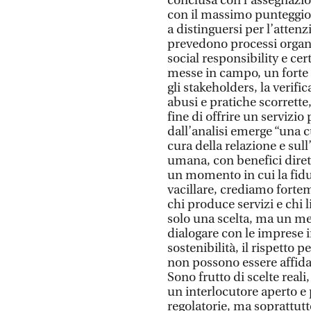
conclusa con l’assegnazion
con il massimo punteggio d
a distinguersi per l’attenz
prevedono processi organiz
social responsibility e cer
messe in campo, un forte 
gli stakeholders, la verif
abusi e pratiche scorrette
fine di offrire un servizio
dall’analisi emerge “una c
cura della relazione e sul
umana, con benefici dirett
un momento in cui la fidu
vacillare, crediamo fortem
chi produce servizi e chi 
solo una scelta, ma un me
dialogare con le imprese 
sostenibilità, il rispetto
non possono essere affidat
Sono frutto di scelte rea
un interlocutore aperto e 
regolatorie, ma soprattutt