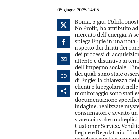
05 giugno 2025 14:05
Roma, 5 giu. (Adnkronos)
No Profit, ha attribuito ad 
mercato dell’energia. A se
spiega Engie in una nota -
rispetto dei diritti dei c
dei processi di acquisizio
attento e distintivo ai temi
dell'impegno sociale. L’i
dei quali sono state osserv
di Engie: la chiarezza dell
clienti e la regolarità nell
monitoraggio sono stati es
documentazione specifica
indagine, realizzate myster
consumatori e avviato un c
state coinvolte molteplici
Customer Service, Vendite, 
Legale e Regolatorio. L’i