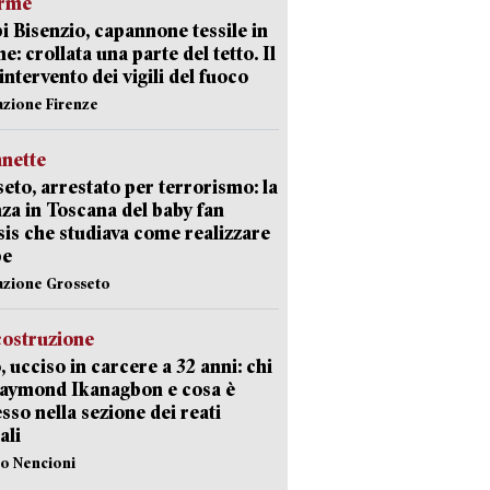
arme
 Bisenzio, capannone tessile in
e: crollata una parte del tetto. Il
intervento dei vigili del fuoco
azione Firenze
nette
eto, arrestato per terrorismo: la
za in Toscana del baby fan
Isis che studiava come realizzare
be
azione Grosseto
costruzione
, ucciso in carcere a 32 anni: chi
Raymond Ikanagbon e cosa è
sso nella sezione dei reati
ali
lo Nencioni