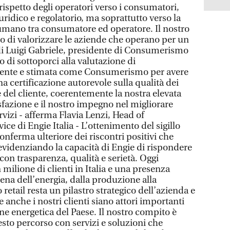
 rispetto degli operatori verso i consumatori,
uridico e regolatorio, ma soprattutto verso la
umano tra consumatore ed operatore. Il nostro
lo di valorizzare le aziende che operano per un
a di Luigi Gabriele, presidente di Consumerismo
 di sottoporci alla valutazione di
dente e stimata come Consumerismo per avere
a certificazione autorevole sulla qualità dei
e del cliente, coerentemente la nostra elevata
sfazione e il nostro impegno nel migliorare
vizi - afferma Flavia Lenzi, Head of
e di Engie Italia - L’ottenimento del sigillo
nferma ulteriore dei riscontri positivi che
evidenziando la capacità di Engie di rispondere
i con trasparenza, qualità e serietà. Oggi
milione di clienti in Italia e una presenza
tena dell’energia, dalla produzione alla
retail resta un pilastro strategico dell’azienda e
nche i nostri clienti siano attori importanti
one energetica del Paese. Il nostro compito è
uesto percorso con servizi e soluzioni che