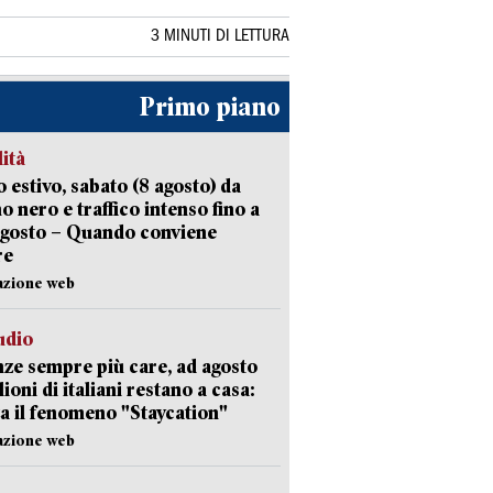
3 MINUTI DI LETTURA
Primo piano
lità
 estivo, sabato (8 agosto) da
no nero e traffico intenso fino a
agosto – Quando conviene
re
azione web
udio
ze sempre più care, ad agosto
lioni di italiani restano a casa:
a il fenomeno "Staycation"
azione web