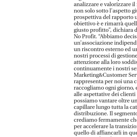
analizzare e valorizzare il
non solo sotto l'aspetto gi
prospettiva del rapporto 
obiettivo è e rimarrà quel
giusto profitto”, dichiar
No Profit. “Abbiamo deciso
un’associazione indipen
un riscontro esterno ed un
nostri processi di gestion
attenzione alla loro soddi
continuamente i nostri ser
Marketing&Customer Servic
rappresenta per noi una co
raccogliamo ogni giorno, 
alle aspettative dei client
possiamo vantare oltre un 
capillare lungo tutta la ca
distribuzione. Il segmento 
crediamo fermamente che a
per accelerare la transizi
quello di affiancarli in q