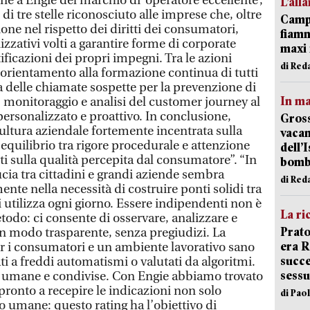
e a Engie del marchio di ‘operatore eccellente’,
L’all
i tre stelle riconosciuto alle imprese che, oltre
Campi
ione nel rispetto dei diritti dei consumatori,
fiamm
zativi volti a garantire forme di corporate
maxi 
tificazioni dei propri impegni. Tra le azioni
di Red
orientamento alla formazione continua di tutti
ica delle chiamate sospette per la prevenzione di
In ma
, monitoraggio e analisi del customer journey al
 personalizzato e proattivo. In conclusione,
Gross
ultura aziendale fortemente incentrata sulla
vacan
l’equilibrio tra rigore procedurale e attenzione
dell’
i sulla qualità percepita dal consumatore”. “In
bom
cia tra cittadini e grandi aziende sembra
di Red
ente nella necessità di costruire ponti solidi tra
li utilizza ogni giorno. Essere indipendenti non è
La ri
todo: ci consente di osservare, analizzare e
Prato
in modo trasparente, senza pregiudizi. La
era 
 per i consumatori e un ambiente lavorativo sano
succe
i a freddi automatismi o valutati da algoritmi.
sessu
li, umane e condivise. Con Engie abbiamo trovato
pronto a recepire le indicazioni non solo
di Pao
o umane: questo rating ha l’obiettivo di