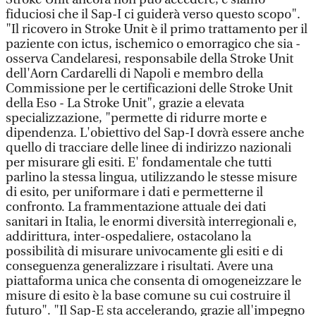
fiduciosi che il Sap-I ci guiderà verso questo scopo".
"Il ricovero in Stroke Unit è il primo trattamento per il
paziente con ictus, ischemico o emorragico che sia -
osserva Candelaresi, responsabile della Stroke Unit
dell'Aorn Cardarelli di Napoli e membro della
Commissione per le certificazioni delle Stroke Unit
della Eso - La Stroke Unit", grazie a elevata
specializzazione, "permette di ridurre morte e
dipendenza. L'obiettivo del Sap-I dovrà essere anche
quello di tracciare delle linee di indirizzo nazionali
per misurare gli esiti. E' fondamentale che tutti
parlino la stessa lingua, utilizzando le stesse misure
di esito, per uniformare i dati e permetterne il
confronto. La frammentazione attuale dei dati
sanitari in Italia, le enormi diversità interregionali e,
addirittura, inter-ospedaliere, ostacolano la
possibilità di misurare univocamente gli esiti e di
conseguenza generalizzare i risultati. Avere una
piattaforma unica che consenta di omogeneizzare le
misure di esito è la base comune su cui costruire il
futuro". "Il Sap-E sta accelerando, grazie all'impegno