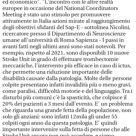
ed economico". "L'incontro con le altre realtà
europee in occasione del National Coordinators
Meeting è stato uno stimolo per promuovere
attivamente in Italia azioni mirate al raggiungimento
degli obiettivi sfidanti del Sap-E - sottolinea Nicolini,
ricercatore presso il Dipartimento di Neuroscienze
umane all'università di Roma Sapienza - I passi in
avanti fatti negli ultimi anni sono stati notevoli. Per
esempio, rispetto al 2021, sono disponibili 10 nuove
Stroke Unit in grado di effettuare trombectomie
meccaniche, l'intervento più efficace in caso di ictus,
che permette una riduzione importante delle
disabilità causate dalla patologia. Molte delle persone
colpite presentano infatti invalidità più o meno gravi,
come paralisi, difficoltà motorie e del linguaggio. Tra i
disturbi più comuni c'è la spasticità, che colpisce il
20% dei pazienti a 3 mesi dall'evento. E' un problema
che riguarda una grande fetta della popolazione, non
solo gli anziani: sono infatti 12mila gli under 55
colpiti ogni anno da questa patologia. E' quindi
importante intervenire sulla fetta di persone che alle
Stroke Unit ancora non può accedere, e siamo