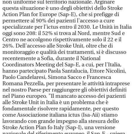
non uniforme sul territorio nazionale. Arginare
questa situazione è uno degli obiettivi dello Stroke
Action Plan for Europe (Sap-E), che si prefigge di
permettere al 90% dei pazienti l'accesso a cure
specializzate per l'ictus entro il 2030. Le Unità in Italia
oggi sono 208: il 52% si trova al Nord, mentre Sud e
Centro ne accolgono rispettivamente solo il 22 e il
26%. Dell'accesso alle Stroke Unit, oltre che di
monitoraggio e qualità dei trattamenti, si è discusso
recentemente a Sofia, durante il National
Coordinators Meeting del Sap-E, a cui, per l'Italia,
hanno partecipato Paola Santalucia, Ettore Nicolini,
Paolo Candelaresi, Simona Sacco e Francesca
Romana Pezzella, per presentare le attività intraprese
nel nostro Paese per raggiungere gli obiettivi definiti
nel Piano europeo. "Il mancato accesso dei pazienti
alle Stroke Unit in Italia è un problema che è
fondamentale risolvere rapidamente, per questo
come Associazione italiana ictus (Isa-Aii) stiamo
lavorando con grande impegno alla stesura dello
Stroke Action Plan fo Italy (Sap-I), una versione
nazionale del riferimento europeo, il Sap-E - spiega