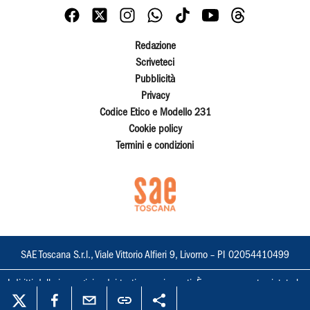
Redazione
Scriveteci
Pubblicità
Privacy
Codice Etico e Modello 231
Cookie policy
Termini e condizioni
SAE Toscana S.r.l., Viale Vittorio Alfieri 9, Livorno – PI 02054410499
I diritti delle immagini e dei testi sono riservati. È espressamente vietata la
loro riproduzione con qualsiasi mezzo e l'adattamento totale o parziale.