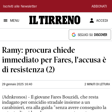
Il
Iscriviti alle Newsletter
ABBONATI
Tirreno
MENU
ACCEDI
SEGUICI SU
DISCOVER
Ramy: procura chiede
immediato per Fares, l'accusa è
di resistenza (2)
29 gennaio 2025 16:40
2 MINUTI DI LETTURA
(Adnkronos) - Il giovane Fares Bouzidi, che resta
indagato per omicidio stradale insieme a un
carabinieri, era alla guida "senza avere conseguito la