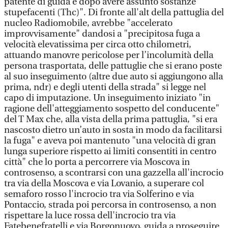
patente di guida e dopo avere assunto sostanze
stupefacenti (Thc)". Di fronte all'alt della pattuglia del
nucleo Radiomobile, avrebbe "accelerato
improvvisamente" dandosi a "precipitosa fuga a
velocità elevatissima per circa otto chilometri,
attuando manovre pericolose per l’incolumità della
persona trasportata, delle pattuglie che si erano poste
al suo inseguimento (altre due auto si aggiungono alla
prima, ndr) e degli utenti della strada" si legge nel
capo di imputazione. Un inseguimento iniziato "in
ragione dell'atteggiamento sospetto del conducente"
del T Max che, alla vista della prima pattuglia, "si era
nascosto dietro un’auto in sosta in modo da facilitarsi
la fuga" e aveva poi mantenuto "una velocità di gran
lunga superiore rispetto ai limiti consentiti in centro
città" che lo porta a percorrere via Moscova in
controsenso, a scontrarsi con una gazzella all'incrocio
tra via della Moscova e via Lovanio, a superare col
semaforo rosso l'incrocio tra via Solferino e via
Pontaccio, strada poi percorsa in controsenso, a non
rispettare la luce rossa dell'incrocio tra via
Fatebenefratelli e via Borgonuovo, guida a proseguire