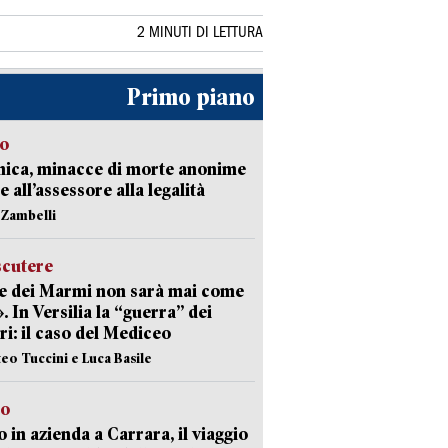
2 MINUTI DI LETTURA
Primo piano
so
nica, minacce di morte anonime
e all’assessore alla legalità
n Zambelli
scutere
e dei Marmi non sarà mai come
». In Versilia la “guerra” dei
i: il caso del Mediceo
teo Tuccini e Luca Basile
to
 in azienda a Carrara, il viaggio