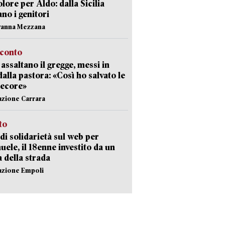
olore per Aldo: dalla Sicilia
ano i genitori
vanna Mezzana
cconto
i assaltano il gregge, messi in
dalla pastora: «Così ho salvato le
pecore»
azione Carrara
sto
di solidarietà sul web per
ele, il 18enne investito da un
a della strada
azione Empoli