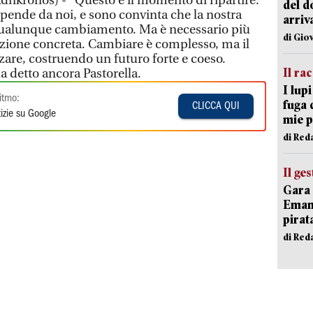
(Adnkronos) - "Questo è il momento di ripartire.
del d
ipende da noi, e sono convinta che la nostra
arriv
qualunque cambiamento. Ma è necessario più
di Gio
azione concreta. Cambiare è complesso, ma il
zare, costruendo un futuro forte e coeso.
Il ra
a detto ancora Pastorella.
I lup
itmo:
fuga 
CLICCA QUI
izie su Google
mie 
di Red
Il ge
Gara 
Emanu
pirat
di Red