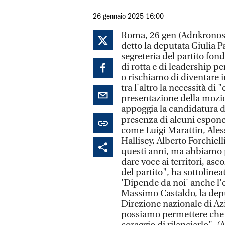
26 gennaio 2025 16:00
Roma, 26 gen (Adnkronos) 
detto la deputata Giulia P
segreteria del partito fo
di rotta e di leadership pe
o rischiamo di diventare i
tra l'altro la necessità di
presentazione della mozi
appoggia la candidatura de
presenza di alcuni espone
come Luigi Marattin, Ale
Hallisey, Alberto Forchiel
questi anni, ma abbiamo p
dare voce ai territori, asc
del partito", ha sottolinea
'Dipende da noi' anche l'
Massimo Castaldo, la depu
Direzione nazionale di Az
possiamo permettere che 