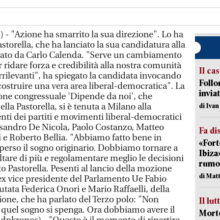
- "Azione ha smarrito la sua direzione". Lo ha
astorella, che ha lanciato la sua candidatura alla
ndato da Carlo Calenda. "Serve un cambiamento
r ridare forza e credibilità alla nostra comunità
Il ca
rrilevanti", ha spiegato la candidata invocando
Follo
 "costruire una vera area liberal-democratica". La
inviat
one congressuale 'Dipende da noi', che
lla Pastorella, si è tenuta a Milano alla
di Iva
nti dei partiti e movimenti liberal-democratici
ssandro De Nicola, Paolo Costanzo, Matteo
Fa di
li e Roberto Bellia. "Abbiamo fatto bene in
«Fort
erso il sogno originario. Dobbiamo tornare a
Ibiza
oltare di più e regolamentare meglio le decisioni
rumor
to Pastorella. Pesenti al lancio della mozione
di Mat
ex vice presidente del Parlamento Ue Fabio
tata Federica Onori e Mario Raffaelli, della
ione, che ha parlato del Terzo polo: "Non
Il lut
quel sogno si spenga. Ora dobbiamo avere il
Morto