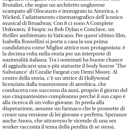
Brutalist, che segue un architetto ungherese
scampato all'Olocausto e immigrato in America, e
Wicked, l'adattamento cinematografico dell'iconico
musical di Broadway. Con 8 ci sono A Complete
Unknown, il biopic su Bob Dylan e Conclave, un
thriller ambientato in Vaticano. Per quest’ultimo film,
Isabella Rossellini si porta a casa la sua prima
candidatura come Miglior attrice non protagonista: è
la decima volta nella storia per un interprete di
nazionalità italiana. Tra i nominati ha buone chance
di aggiudicarsi una o più statuette il body horror 'The
Substance' di Coralie Fargeat con Demi Moore. Al
centro della storia, c'è un'attrice di Hollywood
licenziata dalla trasmissione di aerobica, che
conduceva con successo da anni, proprio il giorno del
suo cinquantesimo compleanno perché il suo capo è
alla ricerca di un volto giovane. In preda alla
disperazione, assume un farmaco che le promette di
creare una versione di lei giovane e perfetta. Speranze
anche Anora, che attraverso le vicende di una sex
worker racconta il tema della perdita di se stessi,