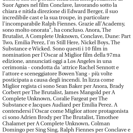
Suor Agnes nel film Conclave, lavorando sotto la
chiara e nitida direzione di Edward Berger, il suo
incredibile cast e la sua troupe, in particolare
l'incomparabile Ralph Fiennes. Grazie all'Academy,
sono molto onorata", ha concluso. Anora, The
Brutalist, A Complete Unknown, Conclave, Dune: Part
Two, Emilia Perez, I'm Still Here, Nickel Boys, The
Substance e Wicked. Sono questi i 10 film in
nomination per l'Oscar al Miglior film della 97ma
edizione, annunciati oggi a Los Angeles in una
cerimonia - condotta da 'attrice Rachel Sennott e
l'attore e sceneggiatore Bowen Yang - più volte
posticipata a causa degli incendi. In lizza come
Miglior regista ci sono Sean Baker per Anora, Brady
Corbert per The Brutalist, James Mangold per A
Complete Unknown, Coralie Fargeat per The
Substance e Jacques Audiard per Emilia Perez. A
contendersi l'Oscar come Miglior attore protagonista
ci sono Adrien Brody per The Brutalist, Timothee
Chalamet per A Complete Unknown, Colman
Domingo per Sing Sing, Ralph Fiennes per Conclave e