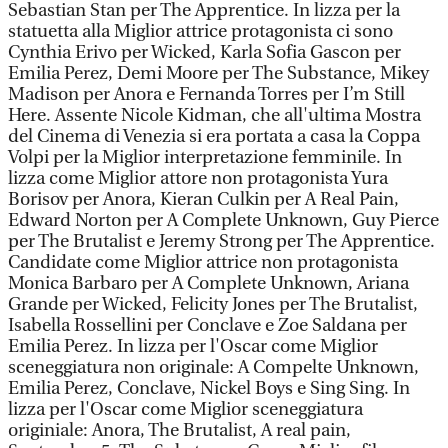
Sebastian Stan per The Apprentice. In lizza per la
statuetta alla Miglior attrice protagonista ci sono
Cynthia Erivo per Wicked, Karla Sofia Gascon per
Emilia Perez, Demi Moore per The Substance, Mikey
Madison per Anora e Fernanda Torres per I’m Still
Here. Assente Nicole Kidman, che all'ultima Mostra
del Cinema di Venezia si era portata a casa la Coppa
Volpi per la Miglior interpretazione femminile. In
lizza come Miglior attore non protagonista Yura
Borisov per Anora, Kieran Culkin per A Real Pain,
Edward Norton per A Complete Unknown, Guy Pierce
per The Brutalist e Jeremy Strong per The Apprentice.
Candidate come Miglior attrice non protagonista
Monica Barbaro per A Complete Unknown, Ariana
Grande per Wicked, Felicity Jones per The Brutalist,
Isabella Rossellini per Conclave e Zoe Saldana per
Emilia Perez. In lizza per l'Oscar come Miglior
sceneggiatura non originale: A Compelte Unknown,
Emilia Perez, Conclave, Nickel Boys e Sing Sing. In
lizza per l'Oscar come Miglior sceneggiatura
originiale: Anora, The Brutalist, A real pain,