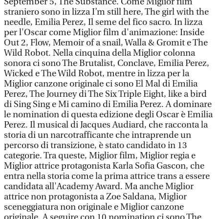
September 5, The Substance. Come Miglior film
straniero sono in lizza I’m still here, The girl with the
needle, Emilia Perez, Il seme del fico sacro. In lizza
per l'Oscar come Miglior film d'animazione: Inside
Out 2, Flow, Memoir of a snail, Walla & Gromit e The
Wild Robot. Nella cinquina della Miglior colonna
sonora ci sono The Brutalist, Conclave, Emilia Perez,
Wicked e The Wild Robot, mentre in lizza per la
Miglior canzone originale ci sono El Mal di Emilia
Perez, The Journey di The Six Triple Eight, like a bird
di Sing Sing e Mi camino di Emilia Perez. A dominare
le nomination di questa edizione degli Oscar è Emilia
Perez. Il musical di Jacques Audiard, che racconta la
storia di un narcotrafficante che intraprende un
percorso di transizione, è stato candidato in 13
categorie. Tra queste, Miglior film, Miglior regia e
Miglior attrice protagonista Karla Sofia Gascon, che
entra nella storia come la prima attrice trans a essere
candidata all'Academy Award. Ma anche Miglior
attrice non protagonista a Zoe Saldana, Miglior
sceneggiatura non originale e Miglior canzone
originale. A seguire con 10 nomination ci sono The