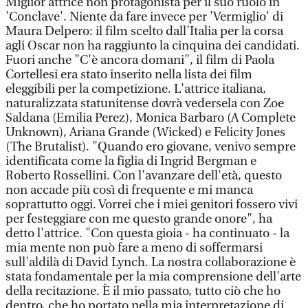
Miglior attrice non protagonista per il suo ruolo in
'Conclave'. Niente da fare invece per 'Vermiglio' di
Maura Delpero: il film scelto dall'Italia per la corsa
agli Oscar non ha raggiunto la cinquina dei candidati.
Fuori anche "C'è ancora domani", il film di Paola
Cortellesi era stato inserito nella lista dei film
eleggibili per la competizione. L'attrice italiana,
naturalizzata statunitense dovrà vedersela con Zoe
Saldana (Emilia Perez), Monica Barbaro (A Complete
Unknown), Ariana Grande (Wicked) e Felicity Jones
(The Brutalist). "Quando ero giovane, venivo sempre
identificata come la figlia di Ingrid Bergman e
Roberto Rossellini. Con l'avanzare dell'età, questo
non accade più così di frequente e mi manca
soprattutto oggi. Vorrei che i miei genitori fossero vivi
per festeggiare con me questo grande onore", ha
detto l'attrice. "Con questa gioia - ha continuato - la
mia mente non può fare a meno di soffermarsi
sull'aldilà di David Lynch. La nostra collaborazione è
stata fondamentale per la mia comprensione dell'arte
della recitazione. È il mio passato, tutto ciò che ho
dentro, che ho portato nella mia interpretazione di