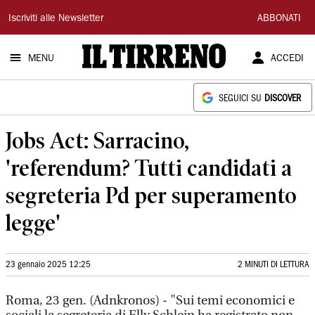
Il
Iscriviti alle Newsletter
ABBONATI
Tirreno
MENU
ACCEDI
SEGUICI SU
DISCOVER
Jobs Act: Sarracino,
'referendum? Tutti candidati a
segreteria Pd per superamento
legge'
23 gennaio 2025 12:25
2 MINUTI DI LETTURA
Roma, 23 gen. (Adnkronos) - "Sui temi economici e