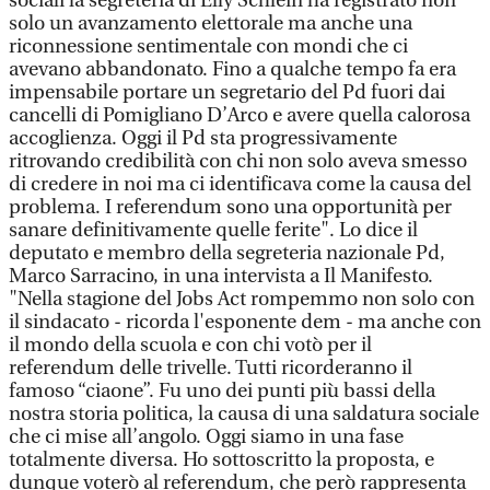
sociali la segreteria di Elly Schlein ha registrato non
solo un avanzamento elettorale ma anche una
riconnessione sentimentale con mondi che ci
avevano abbandonato. Fino a qualche tempo fa era
impensabile portare un segretario del Pd fuori dai
cancelli di Pomigliano D’Arco e avere quella calorosa
accoglienza. Oggi il Pd sta progressivamente
ritrovando credibilità con chi non solo aveva smesso
di credere in noi ma ci identificava come la causa del
problema. I referendum sono una opportunità per
sanare definitivamente quelle ferite". Lo dice il
deputato e membro della segreteria nazionale Pd,
Marco Sarracino, in una intervista a Il Manifesto.
"Nella stagione del Jobs Act rompemmo non solo con
il sindacato - ricorda l'esponente dem - ma anche con
il mondo della scuola e con chi votò per il
referendum delle trivelle. Tutti ricorderanno il
famoso “ciaone”. Fu uno dei punti più bassi della
nostra storia politica, la causa di una saldatura sociale
che ci mise all’angolo. Oggi siamo in una fase
totalmente diversa. Ho sottoscritto la proposta, e
dunque voterò al referendum, che però rappresenta