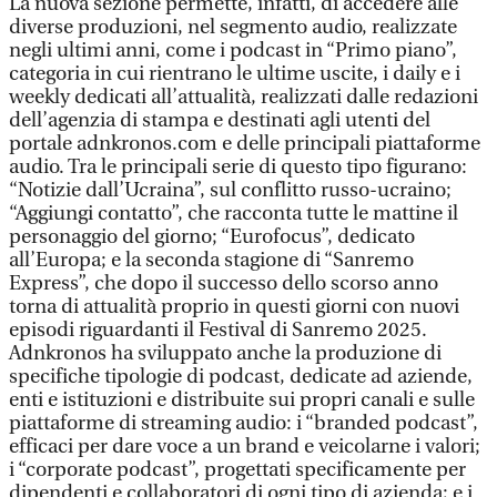
La nuova sezione permette, infatti, di accedere alle
diverse produzioni, nel segmento audio, realizzate
negli ultimi anni, come i podcast in “Primo piano”,
categoria in cui rientrano le ultime uscite, i daily e i
weekly dedicati all’attualità, realizzati dalle redazioni
dell’agenzia di stampa e destinati agli utenti del
portale adnkronos.com e delle principali piattaforme
audio. Tra le principali serie di questo tipo figurano:
“Notizie dall’Ucraina”, sul conflitto russo-ucraino;
“Aggiungi contatto”, che racconta tutte le mattine il
personaggio del giorno; “Eurofocus”, dedicato
all’Europa; e la seconda stagione di “Sanremo
Express”, che dopo il successo dello scorso anno
torna di attualità proprio in questi giorni con nuovi
episodi riguardanti il Festival di Sanremo 2025.
Adnkronos ha sviluppato anche la produzione di
specifiche tipologie di podcast, dedicate ad aziende,
enti e istituzioni e distribuite sui propri canali e sulle
piattaforme di streaming audio: i “branded podcast”,
efficaci per dare voce a un brand e veicolarne i valori;
i “corporate podcast”, progettati specificamente per
dipendenti e collaboratori di ogni tipo di azienda; e i