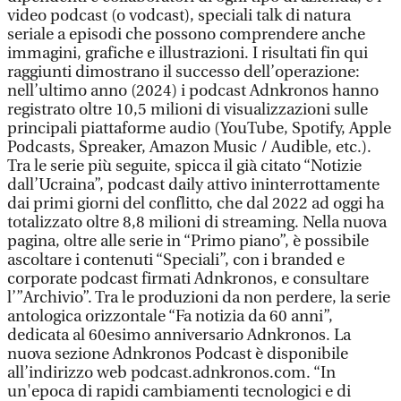
video podcast (o vodcast), speciali talk di natura
seriale a episodi che possono comprendere anche
immagini, grafiche e illustrazioni. I risultati fin qui
raggiunti dimostrano il successo dell’operazione:
nell’ultimo anno (2024) i podcast Adnkronos hanno
registrato oltre 10,5 milioni di visualizzazioni sulle
principali piattaforme audio (YouTube, Spotify, Apple
Podcasts, Spreaker, Amazon Music / Audible, etc.).
Tra le serie più seguite, spicca il già citato “Notizie
dall’Ucraina”, podcast daily attivo ininterrottamente
dai primi giorni del conflitto, che dal 2022 ad oggi ha
totalizzato oltre 8,8 milioni di streaming. Nella nuova
pagina, oltre alle serie in “Primo piano”, è possibile
ascoltare i contenuti “Speciali”, con i branded e
corporate podcast firmati Adnkronos, e consultare
l’”Archivio”. Tra le produzioni da non perdere, la serie
antologica orizzontale “Fa notizia da 60 anni”,
dedicata al 60esimo anniversario Adnkronos. La
nuova sezione Adnkronos Podcast è disponibile
all’indirizzo web podcast.adnkronos.com. “In
un'epoca di rapidi cambiamenti tecnologici e di