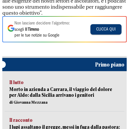
alle esigenze dei nostri lettori e ascoltatori, e i podcast
sono uno strumento indispensabile per raggiungere
questo obiettivo”.
Non lasciare decidere l'algoritmo:
CLICCA QUI
scegli
Il Tirreno
per le tue notizie su Google
Primo piano
Il lutto
Morto in azienda a Carrara, il viaggio del dolore
per Aldo: dalla Sicilia arrivano i genitori
di Giovanna Mezzana
Il racconto
I lupi assaltano il gregge, messi in fuga dalla pastora: