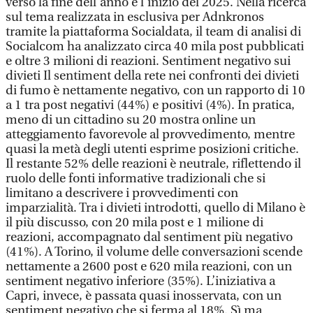
verso la fine dell’anno e l’inizio del 2025. Nella ricerca
sul tema realizzata in esclusiva per Adnkronos
tramite la piattaforma Socialdata, il team di analisi di
Socialcom ha analizzato circa 40 mila post pubblicati
e oltre 3 milioni di reazioni. Sentiment negativo sui
divieti Il sentiment della rete nei confronti dei divieti
di fumo è nettamente negativo, con un rapporto di 10
a 1 tra post negativi (44%) e positivi (4%). In pratica,
meno di un cittadino su 20 mostra online un
atteggiamento favorevole al provvedimento, mentre
quasi la metà degli utenti esprime posizioni critiche.
Il restante 52% delle reazioni è neutrale, riflettendo il
ruolo delle fonti informative tradizionali che si
limitano a descrivere i provvedimenti con
imparzialità. Tra i divieti introdotti, quello di Milano è
il più discusso, con 20 mila post e 1 milione di
reazioni, accompagnato dal sentiment più negativo
(41%). A Torino, il volume delle conversazioni scende
nettamente a 2600 post e 620 mila reazioni, con un
sentiment negativo inferiore (35%). L’iniziativa a
Capri, invece, è passata quasi inosservata, con un
sentiment negativo che si ferma al 18%. Sì ma